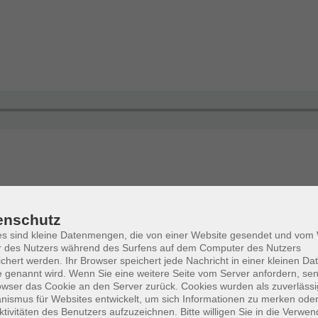
enschutz
es sind kleine Datenmengen, die von einer Website gesendet und vo
r des Nutzers während des Surfens auf dem Computer des Nutzers
chert werden. Ihr Browser speichert jede Nachricht in einer kleinen Dat
 genannt wird. Wenn Sie eine weitere Seite vom Server anfordern, se
owser das Cookie an den Server zurück. Cookies wurden als zuverlässi
ismus für Websites entwickelt, um sich Informationen zu merken oder
ktivitäten des Benutzers aufzuzeichnen. Bitte willigen Sie in die Verwe