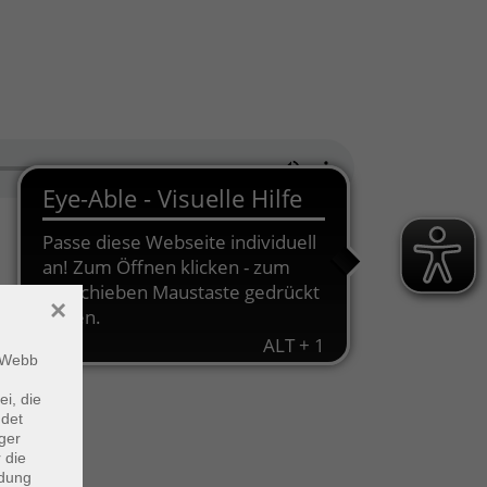
×
m Webb
ei, die
ndet
ger
 die
ndung