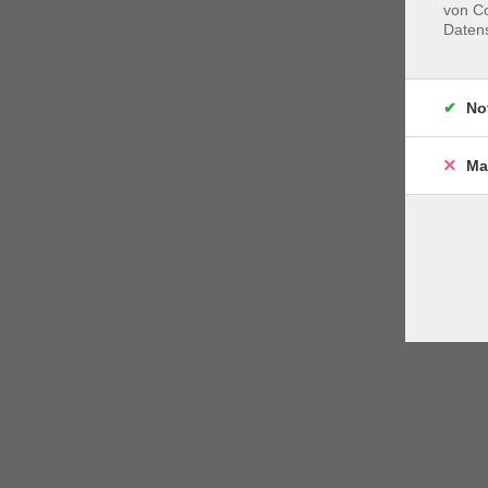
von Co
Daten
No
Ma