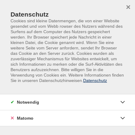
Skip to main content
Skip to page footer
×
Listen Gruppe
Datenschutz
Cookies sind kleine Datenmengen, die von einer Website
gesendet und vom Webb rowser des Nutzers während des
Lorem ipsum dolor sit amet, consectetur adipiscing
Surfens auf dem Computer des Nutzers gespeichert
elit
werden. Ihr Browser speichert jede Nachricht in einer
kleinen Datei, die Cookie genannt wird. Wenn Sie eine
Maecenas blandit mauris vitae vehicula volutpat
weitere Seite vom Server anfordern, sendet Ihr Browser
das Cookie an den Server zurück. Cookies wurden als
zuverlässiger Mechanismus für Websites entwickelt, um
Duis feugiat risus efficitur ligula condimentum tempus
sich Informationen zu merken oder die Surf-Aktivitäten des
Benutzers aufzuzeichnen. Bitte willigen Sie in die
Curabitur eget quam in ipsum tincidunt pulvinar ut a
Verwendung von Cookies ein. Weitere Informationen finden
eros
Sie in unseren Datenschutzhinweisen.
Datenschutz
Nam placerat erat sit amet euismod fermentum
Notwendig
Matomo