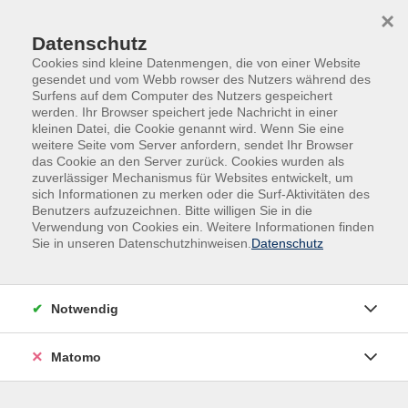
Skip to main content
Skip to page footer
×
Datenschutz
Cookies sind kleine Datenmengen, die von einer Website
gesendet und vom Webb rowser des Nutzers während des
Surfens auf dem Computer des Nutzers gespeichert
werden. Ihr Browser speichert jede Nachricht in einer
kleinen Datei, die Cookie genannt wird. Wenn Sie eine
weitere Seite vom Server anfordern, sendet Ihr Browser
Eine Stunde für Dich! EDV
das Cookie an den Server zurück. Cookies wurden als
Einzelberatung
zuverlässiger Mechanismus für Websites entwickelt, um
sich Informationen zu merken oder die Surf-Aktivitäten des
Benutzers aufzuzeichnen. Bitte willigen Sie in die
Sie haben Fragen zu Ihrem Notebook, Tablet oder
Verwendung von Cookies ein. Weitere Informationen finden
Smartphone? Das Betriebssystem oder eine Office-
Sie in unseren Datenschutzhinweisen.
Datenschutz
Anwendung wie Word, Excel oder Outlook bereitet Ihnen
Schwierigkeiten? Dieses Angebot bietet Ihnen individuelle
Hilfe. In einer Einzelberatung durch qualifizierte und
Notwendig
erfahrene EDV-Dozent*innen erhalten Sie Hilfestellung
und Antworten auf Ihre Fragen und Probleme. Die
Matomo
Schulungen werden als 60-minütige "Einzelberatung",
persönlich oder online angeboten.