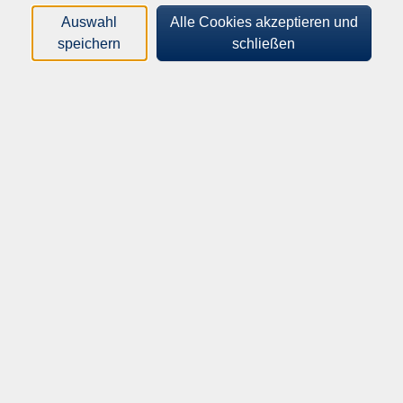
Und so funktioniert "Eine Stunde für Dich!":
Auswahl
Alle Cookies akzeptieren und
speichern
schließen
Anmeldung:
1. Teilen Sie uns telefonisch oder per E-Mail Ihren Wunsch-
Termin und -Ort, sowie einen oder zwei Ausweichtermine
mit. Wir kümmern uns um die Terminabsprache mit den
Dozent*innen. Innerhalb von spätestens 2 Werktagen
melden wir uns bei Ihnen zurück.
2. Bei der Anmeldung werden eine oder auch mehrere
aufeinanderfolgende Beratungsstunden von Ihnen
gebucht. Die angegebene Teilnahmegebühr gilt je
Zeitstunde.
3. Es ist auch möglich, den Termin online durchzuführen.
Teilen Sie uns bei der Anmeldung mit, ob Sie einen
persönlichen Termin oder einen Online-Termin wünschen.
Durchführung des Einzelunterrichts:
1. Sie bringen Ihr eigenes Mobilgerät mit zum Termin
(Notebook, Tablet oder Smartphone).