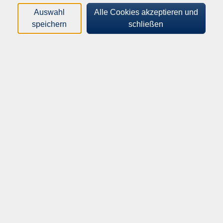
gestalterischen Talente aufspüren und sie unter
Auswahl
Alle Cookies akzeptieren und
professioneller Anleitung weiterentwickeln.
speichern
schließen
Kunsthistorische Vorträge und Ausstellungsbesuche
mehr anzeigen
eröffnen einen Zugang zum kulturellen Reichtum der Welt.
Durch ihre vielfältigen Angebote ist die Volkshochschule
Filter
letztendlich selbst ein unverwechselbarer kultureller und
interkultureller Ort.
Wochentage
Tageszeiten
Orte
Dozenten*innen
Zeitraum
nur buchbare
nur beginnende