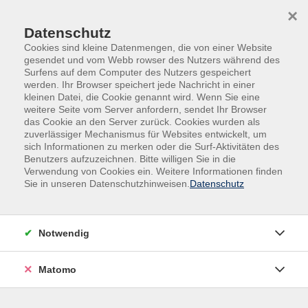
Skip to main content
Skip to page footer
×
Datenschutz
Cookies sind kleine Datenmengen, die von einer Website
gesendet und vom Webb rowser des Nutzers während des
Surfens auf dem Computer des Nutzers gespeichert
werden. Ihr Browser speichert jede Nachricht in einer
kleinen Datei, die Cookie genannt wird. Wenn Sie eine
weitere Seite vom Server anfordern, sendet Ihr Browser
Gestalten | Kreativität | Musik
das Cookie an den Server zurück. Cookies wurden als
zuverlässiger Mechanismus für Websites entwickelt, um
sich Informationen zu merken oder die Surf-Aktivitäten des
Kultur ist das Grundgerüst des gesellschaftlichen
Benutzers aufzuzeichnen. Bitte willigen Sie in die
Zusammenlebens: wie wir leben, miteinander und unserer
Verwendung von Cookies ein. Weitere Informationen finden
Umwelt umgehen, Vergangenes tradieren und uns auf die
Sie in unseren Datenschutzhinweisen.
Datenschutz
Zukunft vorbereiten. Kulturelle Bildung ist ein zentraler
Bestandteil der Allgemeinbildung und des lebenslangen
Lernens. Die Volkshochschule vermittelt jene kreativen,
Notwendig
kommunikativen und sozialen Fertigkeiten, die für die
kulturelle Teilhabe, Integration und Inklusion notwendig
Matomo
sind. In Angeboten zur Malerei, zur bildenden Kunst und im
kunsthandwerklichen Bereich können Teilnehmende ihre