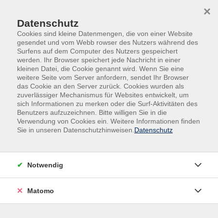
Skip to main content
Skip to page footer
×
Datenschutz
Cookies sind kleine Datenmengen, die von einer Website
gesendet und vom Webb rowser des Nutzers während des
Surfens auf dem Computer des Nutzers gespeichert
werden. Ihr Browser speichert jede Nachricht in einer
kleinen Datei, die Cookie genannt wird. Wenn Sie eine
weitere Seite vom Server anfordern, sendet Ihr Browser
das Cookie an den Server zurück. Cookies wurden als
Menschen | Kultur | Länder
Ratgeber
zuverlässiger Mechanismus für Websites entwickelt, um
sich Informationen zu merken oder die Surf-Aktivitäten des
Ratgeber
Benutzers aufzuzeichnen. Bitte willigen Sie in die
Verwendung von Cookies ein. Weitere Informationen finden
Sie in unseren Datenschutzhinweisen.
Datenschutz
Filter
Notwendig
Wochentage
Matomo
Tageszeiten