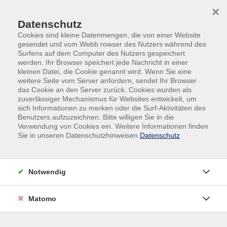
Skip to main content
Skip to page footer
×
Datenschutz
Cookies sind kleine Datenmengen, die von einer Website
gesendet und vom Webb rowser des Nutzers während des
Surfens auf dem Computer des Nutzers gespeichert
werden. Ihr Browser speichert jede Nachricht in einer
kleinen Datei, die Cookie genannt wird. Wenn Sie eine
weitere Seite vom Server anfordern, sendet Ihr Browser
das Cookie an den Server zurück. Cookies wurden als
Beruf | Digitales | Umwelt
zuverlässiger Mechanismus für Websites entwickelt, um
sich Informationen zu merken oder die Surf-Aktivitäten des
Berufliche Bildung | Softskills | Kommunikation
Benutzers aufzuzeichnen. Bitte willigen Sie in die
Bewerbungstraining
Verwendung von Cookies ein. Weitere Informationen finden
Sie in unseren Datenschutzhinweisen.
Datenschutz
So kann Einstieg, Neustart oder
Umorientierung gelingen
Der heutige Arbeitsmarkt ist sehr herausfordernd,
Notwendig
dennoch wird qualifiziertes Personal weiterhin
benötigt. Wir suchen und analysieren gemeinsam
Matomo
Wunschstellen. Was kann ich und was möchte ich? Wo
liegen meine Stärken und Schwächen? Wie belege ich