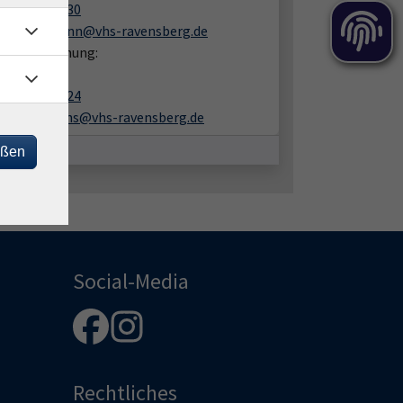
05201 8109-30
jan.rakelmann@vhs-ravensberg.de
en zur Buchung:
ra Ulrichs
05201 8109-24
sandra.ulrichs@vhs-ravensberg.de
eßen
Social-Media
Rechtliches