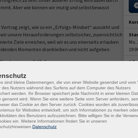
rfolgreich zu sein. Unser äußerer Erfolg wird dabei durch
immt. Aber wie können wir mutig und selbstbewusst
Kur
 Vortrag zeigt, wie so ein „Erfolgs-Mindset“ aussieht und
 wir unsere Herausforderungen selbstsicher, zuversichtlich
Star
ierte Ziele erreichen, weil wir es uns einerseits erlauben
Mo. 
heidenden Momenten dranbleiben und nicht aufgeben.
19:0
Kursbeginn per E-Mail.
1 T
Doz
enschutz
es sind kleine Datenmengen, die von einer Website gesendet und vo
Ste
r des Nutzers während des Surfens auf dem Computer des Nutzers
chert werden. Ihr Browser speichert jede Nachricht in einer kleinen Dat
Ver
 genannt wird. Wenn Sie eine weitere Seite vom Server anfordern, se
owser das Cookie an den Server zurück. Cookies wurden als zuverlässi
Onl
ismus für Websites entwickelt, um sich Informationen zu merken oder
ktivitäten des Benutzers aufzuzeichnen. Bitte willigen Sie in die Verwe
Kon
okies ein. Weitere Informationen finden Sie in unseren
Fach
schutzhinweisen.
Datenschutz
Jan