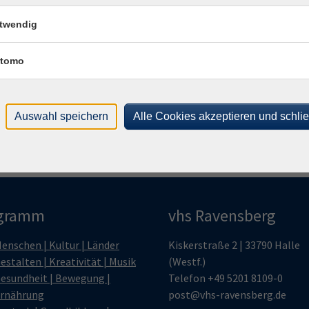
twendig
Frag
Sand
tomo
Auswahl speichern
Alle Cookies akzeptieren und schli
gramm
vhs Ravensberg
enschen | Kultur | Länder
Kiskerstraße 2 | 33790 Halle
estalten | Kreativität | Musik
(Westf.)
esundheit | Bewegung |
Telefon
+49 5201 8109-0
rnährung
post@vhs-ravensberg.de