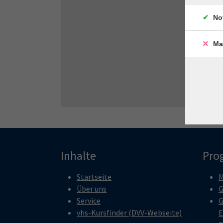
No
Ma
Inhalte
Pro
Startseite
M
Über uns
G
Service
G
vhs-Kursfinder (DVV-Webseite)
E