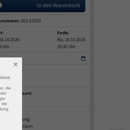
In den Warenkorb
snummer:
262-51050
t:
Ende:
26.10.2026
Mo. 26.10.2026
0 Uhr
20:30 Uhr
ermin
×
ent*in:
m Webb
ve Windisch
ei, die
anstaltungsort:
ndet
ger
ine-Kurs
 die
ndung
takt:
liche Beratung:
 Gero Rakelmann