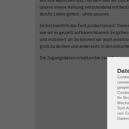
Wir alle wünschen uns, mit dem was wir tun, e
unsere innere Haltung entscheidend mitbest
durchs Leben gehen - ohne unseren
Selbstzweifeln das Feld zu überlassen? Dieser
wie wir es gezielt aufbauen können. So gehen
und motiviert an. So können wir auch ambition
groß zu denken und anderseits in den entsc
Die Zugangsdaten erhalten Sie zwei Tage vor 
Dat
Cooki
rowse
gespei
Cookie
Ihr Br
Mechan
Surf-A
von Co
Daten