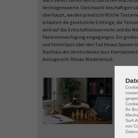
Nach vielen Jahren wirtschaftlichen Wachstu
Vermögenswerte. Gleichwohl beschäftigen si
überhaupt, werden privatschriftliche Testamen
erläutert die gesetzliche Erbfolge, die Testa
wird auf das Erbschaftssteuerrecht und die M
Patientenverfügung eingegangen. Ein großer T
und hinterlässt über den Tod hinaus Spuren i
Nachlass des Verstorbenen kurz thematisiert
Amtsgericht Rheda-Wiedenbrück.
Dat
Cooki
rowse
gespei
Cookie
Ihr Br
Mechan
Surf-A
von Co
Daten