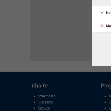
No
Ma
Inhalte
Pro
Startseite
M
Über uns
G
Service
G