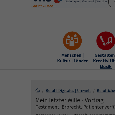
Skip to main content
Skip to page footer
Menschen |
Gestalten 
Kultur | Länder
Kreativität
Musik
Beruf | Digitales | Umwelt
Berufliche
Mein letzter Wille - Vortrag
Testament, Erbrecht, Patientenverf