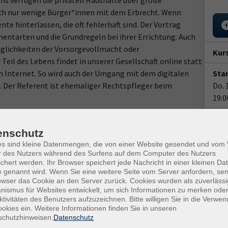
ms verfügen die privaten Haushalte über große
ch nur wenige Bürger*innen mit dem Erbrecht. Wenn
te hinterlassen, die oft fehlerhaft sind. Der Vortrag
mentarten und die Grundregeln bei ihrer Errichtung. Auch
öglichkeiten der Vorsorgevollmacht oder
Kur
eil des Lebens findet in unserer Gesellschaft online statt
m Internet. So wird auch der Umgang mit dem digitalen
Star
. Der Referent ist ehemaliger Rechtspfleger beim
Do. 
19:0
1 T
enschutz
Doz
es sind kleine Datenmengen, die von einer Website gesendet und vo
r des Nutzers während des Surfens auf dem Computer des Nutzers
Pet
chert werden. Ihr Browser speichert jede Nachricht in einer kleinen Dat
 genannt wird. Wenn Sie eine weitere Seite vom Server anfordern, se
Ver
owser das Cookie an den Server zurück. Cookies wurden als zuverlässi
ismus für Websites entwickelt, um sich Informationen zu merken oder
Vers
ktivitäten des Benutzers aufzuzeichnen. Bitte willigen Sie in die Verwe
okies ein. Weitere Informationen finden Sie in unseren
Kon
schutzhinweisen.
Datenschutz
Fach