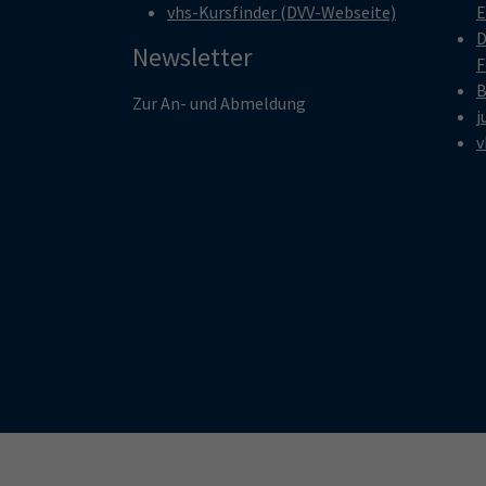
vhs-Kursfinder (DVV-Webseite)
E
D
Newsletter
F
B
Zur An- und Abmeldung
j
v