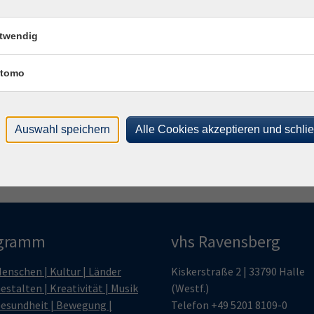
Ste
twendig
Frag
tomo
Ines
Auswahl speichern
Alle Cookies akzeptieren und schli
gramm
vhs Ravensberg
enschen | Kultur | Länder
Kiskerstraße 2 | 33790 Halle
estalten | Kreativität | Musik
(Westf.)
esundheit | Bewegung |
Telefon
+49 5201 8109-0