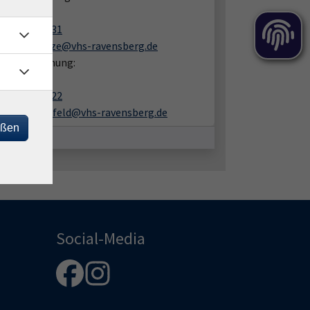
fan Kuntze
05201 8109-31
stefan.kuntze@vhs-ravensberg.de
en zur Buchung:
 Lüchtefeld
05201 8109-22
ines.luechtefeld@vhs-ravensberg.de
eßen
Social-Media