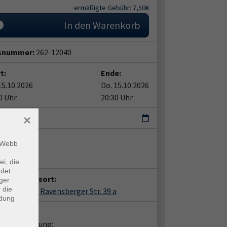
ermäßigte Gebühr: 7,50€
In den Warenkorb
snummer:
262-12040
t:
Ende:
15.10.2026
Do. 15.10.2026
0 Uhr
20:30 Uhr
×
ermin
ent*in:
m Webb
er Wolke
ei, die
ndet
anstaltungsort:
ger
 die
mold, DRK, Ravensberger Str. 39 a
ndung
takt:
liche Beratung: