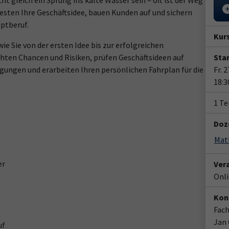
t gleich ein Sprung ins kalte Wasser sein – oft ist der Weg
 testen Ihre Geschäftsidee, bauen Kunden auf und sichern
ptberuf.
Kur
ie Sie von der ersten Idee bis zur erfolgreichen
hten Chancen und Risiken, prüfen Geschäftsideen auf
Star
ungen und erarbeiten Ihren persönlichen Fahrplan für die
Fr. 
18:3
1 T
Doz
Mat
er
Ver
Onl
n
Kon
Fach
Jan
uf