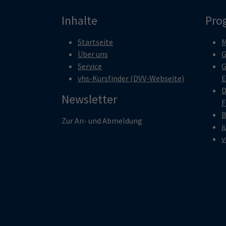
Inhalte
Pro
Startseite
M
Über uns
G
Service
G
vhs-Kursfinder (DVV-Webseite)
E
D
Newsletter
F
B
Zur An- und Abmeldung
j
v