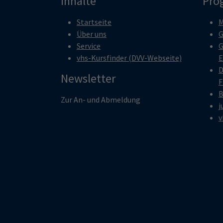
Inhalte
Pro
Startseite
M
Über uns
G
Service
G
vhs-Kursfinder (DVV-Webseite)
E
D
Newsletter
F
B
Zur An- und Abmeldung
j
v