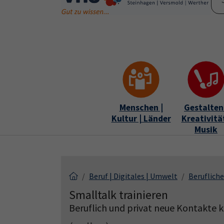
Skip to main content
Skip to page footer
Menschen |
Gestalten 
Kultur | Länder
Kreativität
Musik
Beruf | Digitales | Umwelt
Berufliche
Smalltalk trainieren
Beruflich und privat neue Kontakte 