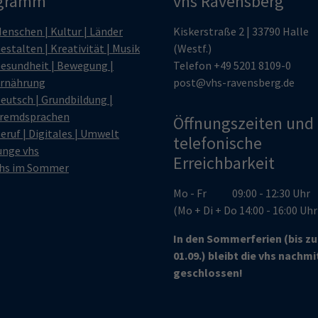
gramm
vhs Ravensberg
enschen | Kultur | Länder
Kiskerstraße 2 | 33790 Halle
estalten | Kreativität | Musik
(Westf.)
esundheit | Bewegung |
Telefon
+49 5201 8109-0
rnährung
post@vhs-ravensberg.de
eutsch | Grundbildung |
remdsprachen
Öffnungszeiten und
eruf | Digitales | Umwelt
telefonische
unge vhs
Erreichbarkeit
hs im Sommer
Mo - Fr 09:00 - 12:30 Uhr
(Mo + Di + Do 14:00 - 16:00 Uh
In den Sommerferien (bis z
01.09.) bleibt die vhs nachm
geschlossen!