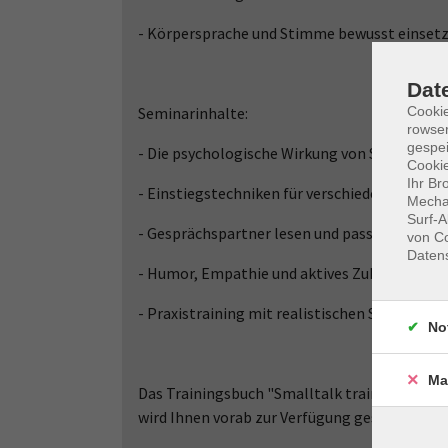
- Körpersprache und Stimme bewusst einset
Dat
Seminarinhalte:
Cooki
rowse
gespei
- Die psychologische Wirkung von Smalltalk
Cookie
Ihr Br
- Einstiegstechniken für verschiedene Situat
Mechan
Surf-A
- Gesprächspartner lesen und passende Them
von Co
Daten
- Humor, Empathie und aktives Zuhören gezi
- Praxistraining mit realistischen Smalltalk-
No
Ma
Das Trainingsbuch "Smalltalk trainieren" (Ma
wird Ihnen vorab zur Verfügung gestellt.