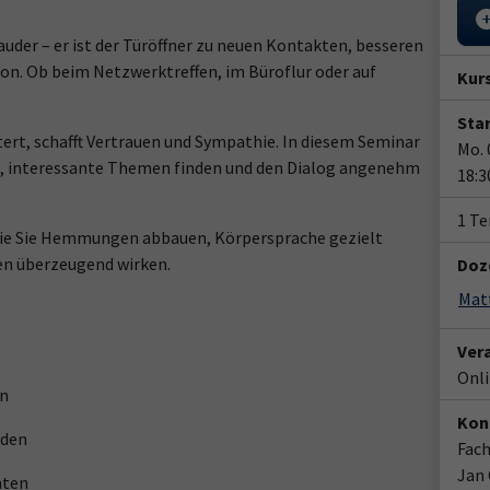
auder – er ist der Türöffner zu neuen Kontakten, besseren
n. Ob beim Netzwerktreffen, im Büroflur oder auf
Kur
Star
ert, schafft Vertrauen und Sympathie. In diesem Seminar
Mo. 
en, interessante Themen finden und den Dialog angenehm
18:3
1 T
, wie Sie Hemmungen abbauen, Körpersprache gezielt
nen überzeugend wirken.
Doz
Mat
Ver
Onl
en
Kon
iden
Fach
Jan
nten