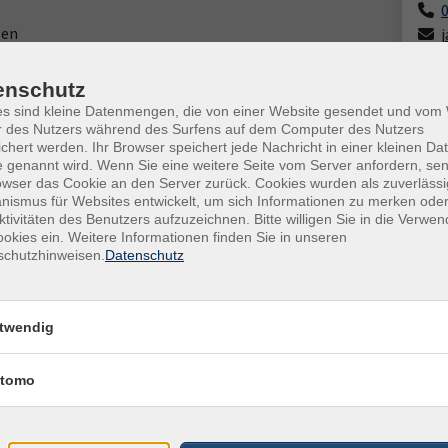
zen
Frag
Sand
enschutz
es sind kleine Datenmengen, die von einer Website gesendet und vo
r des Nutzers während des Surfens auf dem Computer des Nutzers
chert werden. Ihr Browser speichert jede Nachricht in einer kleinen Dat
 genannt wird. Wenn Sie eine weitere Seite vom Server anfordern, se
owser das Cookie an den Server zurück. Cookies wurden als zuverlässi
ionen
ismus für Websites entwickelt, um sich Informationen zu merken oder
ktivitäten des Benutzers aufzuzeichnen. Bitte willigen Sie in die Verwe
en finden
okies ein. Weitere Informationen finden Sie in unseren
schutzhinweisen.
Datenschutz
elt nutzen
Situationen
twendig
tomo
tthias Dahms, 2025) ist in der Kursgebühr enthalten und