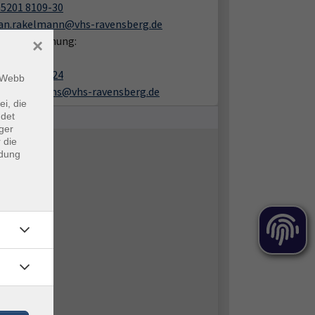
05201 8109-30
jan.rakelmann@vhs-ravensberg.de
en zur Buchung:
×
ra Ulrichs
05201 8109-24
m Webb
sandra.ulrichs@vhs-ravensberg.de
ei, die
ndet
ger
 die
ndung