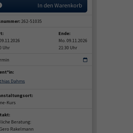
In den Warenkorb
snummer:
262-51035
t:
Ende:
09.11.2026
Mo. 09.11.2026
0 Uhr
21:30 Uhr
ermin
ent*in:
thias Dahms
anstaltungsort:
ine-Kurs
takt:
liche Beratung:
 Gero Rakelmann