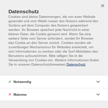
Skip to main content
Skip to page footer
×
Datenschutz
Cookies sind kleine Datenmengen, die von einer Website
gesendet und vom Webb rowser des Nutzers während des
Surfens auf dem Computer des Nutzers gespeichert
werden. Ihr Browser speichert jede Nachricht in einer
kleinen Datei, die Cookie genannt wird. Wenn Sie eine
weitere Seite vom Server anfordern, sendet Ihr Browser
das Cookie an den Server zurück. Cookies wurden als
Beruf | Digitales | Umwelt
EDV | Digitales
zuverlässiger Mechanismus für Websites entwickelt, um
sich Informationen zu merken oder die Surf-Aktivitäten des
Outlook: Fit für den Büroalltag
Benutzers aufzuzeichnen. Bitte willigen Sie in die
Verwendung von Cookies ein. Weitere Informationen finden
(Kleingruppenkurs)
Sie in unseren Datenschutzhinweisen.
Datenschutz
Der professionelle Umgang mit E-Mails und Terminen
ist in nahezu allen Berufen unverzichtbar. Wenn Sie
sich bei den Grundlagen von Microsoft Outlook
Notwendig
unsicher fühlen oder Ihre Kenntnisse auffrischen
möchten, bietet dieser Kurs einen kompakten
Matomo
Einstieg: Sie lernen E-Mails sicher und effizient zu
verwalten, Ordner und Kontakte zu organisieren,