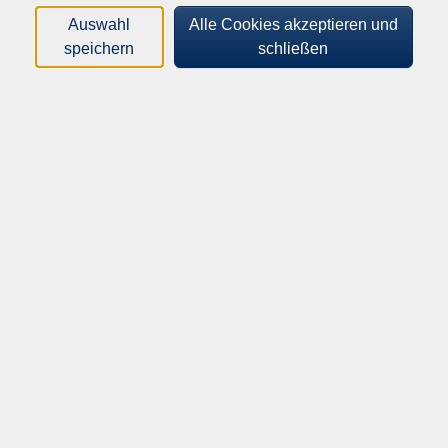
Dieser Kurs bietet Einsteigern einen leichten Einstieg
Auswahl
Alle Cookies akzeptieren und
in eine selbstbestimmte Geldanlage. Wir besprechen
speichern
schließen
die Grundbegriffe der Finanzwelt sowie wichtige
wirtschaftliche Zusammenhänge. Im nächsten Schritt
beschäftigen wir uns mit unterschiedlichen
Anlageklassen (z.B. Aktien, Anleihen) und deren Vor-
und Nachteile.
Ausgehend von den persönlichen Anlagezielen, der
Risikobereitschaft sowie der zur Verfügung stehenden
Zeit für das Erreichen der Ziele werden
unterschiedliche Anlagestrategien vorgestellt und
beispielhaft praktisch umgesetzt. Abschließend
befassen wir uns mit den Risiken der Geldanlage und
prüfen, wie wir Risiken erkennen und begrenzen
können.