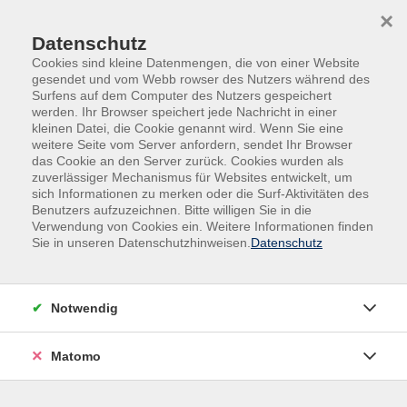
Skip to main content
Skip to page footer
×
Datenschutz
Cookies sind kleine Datenmengen, die von einer Website
gesendet und vom Webb rowser des Nutzers während des
Surfens auf dem Computer des Nutzers gespeichert
werden. Ihr Browser speichert jede Nachricht in einer
kleinen Datei, die Cookie genannt wird. Wenn Sie eine
weitere Seite vom Server anfordern, sendet Ihr Browser
das Cookie an den Server zurück. Cookies wurden als
Beruf | Digitales | Umwelt
Finanzen
zuverlässiger Mechanismus für Websites entwickelt, um
sich Informationen zu merken oder die Surf-Aktivitäten des
Vermögensaufbau - Grundlagen
Benutzers aufzuzeichnen. Bitte willigen Sie in die
Verwendung von Cookies ein. Weitere Informationen finden
(online)
Sie in unseren Datenschutzhinweisen.
Datenschutz
Marktuntersuchungen der Verbraucherzentralen
zeigen regelmäßig auf, dass Kreditinstitute häufig
Geldanlagen empfehlen, welche nicht zu den Zielen
Notwendig
ihrer Kunden passen. Die Berater empfehlen viel zu
riskante und zu teure hauseigene Produkte. Kunden
Matomo
können die Qualität der Angebote und deren Risiken
nur schwer einschätzen.