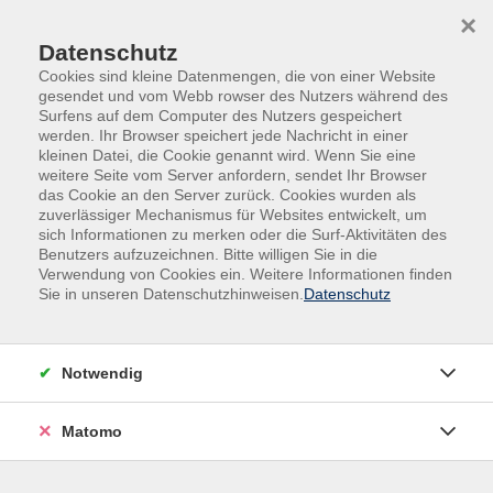
Skip to main content
Skip to page footer
×
Datenschutz
Cookies sind kleine Datenmengen, die von einer Website
gesendet und vom Webb rowser des Nutzers während des
Surfens auf dem Computer des Nutzers gespeichert
werden. Ihr Browser speichert jede Nachricht in einer
kleinen Datei, die Cookie genannt wird. Wenn Sie eine
weitere Seite vom Server anfordern, sendet Ihr Browser
das Cookie an den Server zurück. Cookies wurden als
Beruf | Digitales | Umwelt
Umwelt | Klima
zuverlässiger Mechanismus für Websites entwickelt, um
sich Informationen zu merken oder die Surf-Aktivitäten des
Lass es wachsen
Benutzers aufzuzeichnen. Bitte willigen Sie in die
Verwendung von Cookies ein. Weitere Informationen finden
in Kooperation mit der BUND Kreisgruppe
Sie in unseren Datenschutzhinweisen.
Datenschutz
Gütersloh
Mit vielen Fotos und kurzen Videos eröffnet der Vortrag
neue Blickwinkel darauf, was im eigenen Garten
Notwendig
möglich ist. Anhand der Entwicklung ihres einst
konventionellen Gartens zeigen Anette und Ingold
Matomo
Klee, wie in wenigen Jahren ein lebendiger Naturraum
entstehen kann. Der Vortrag macht verständlich,