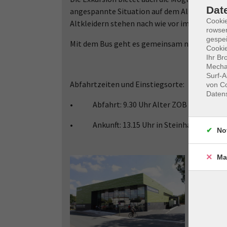
Dat
angespannte Situation auf dem Altkleiderm
Cooki
Altkleidern stehen nach wie vor im Fokus und
rowse
gespei
Mit dem Bus geht es gemeinsam nach Bielefel
Cookie
Ihr Br
Mechan
Surf-A
Abfahrtzeiten und Einstiegsorte:
von Co
Daten
• Abfahrt: 9.30 Uhr Alter ZOB Halle, 9.45
• Ankunft: 13.15 Uhr in Steinhagen, 13.30 
No
Ma