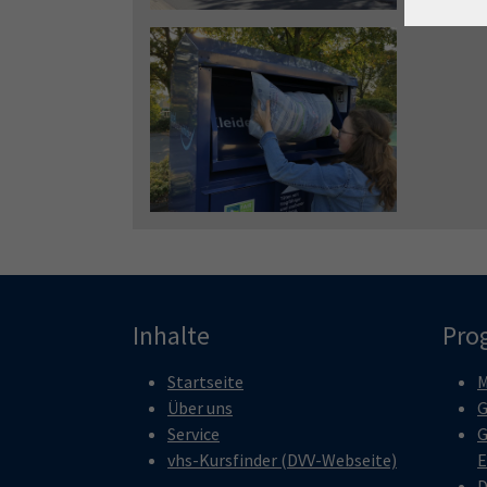
Inhalte
Pro
Startseite
M
Über uns
G
Service
G
vhs-Kursfinder (DVV-Webseite)
E
D