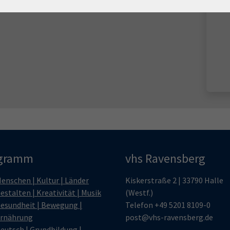
gramm
vhs Ravensberg
enschen | Kultur | Länder
Kiskerstraße 2 | 33790 Halle
estalten | Kreativität | Musik
(Westf.)
esundheit | Bewegung |
Telefon
+49 5201 8109-0
rnährung
post@vhs-ravensberg.de
eutsch | Grundbildung |