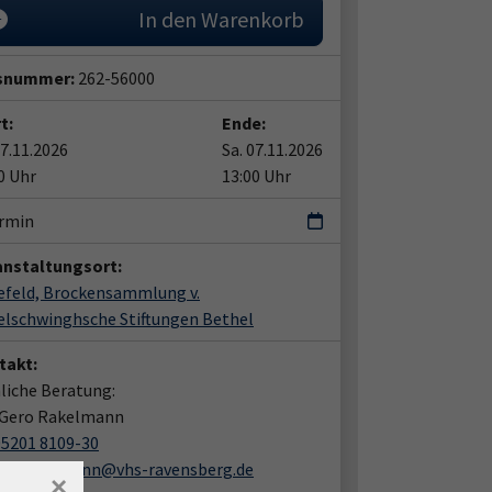
In den Warenkorb
snummer:
262-56000
t:
Ende:
07.11.2026
Sa. 07.11.2026
0 Uhr
13:00 Uhr
ermin
anstaltungsort:
efeld, Brockensammlung v.
lschwinghsche Stiftungen Bethel
takt:
liche Beratung:
 Gero Rakelmann
05201 8109-30
jan.rakelmann@vhs-ravensberg.de
×