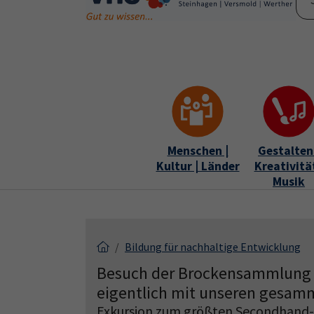
Skip to main content
Skip to page footer
Menschen |
Gestalten 
Kultur | Länder
Kreativität
Musik
Bildung für nachhaltige Entwicklung
Besuch der Brockensammlung in
eigentlich mit unseren gesamm
Exkursion zum größten Secondhand-