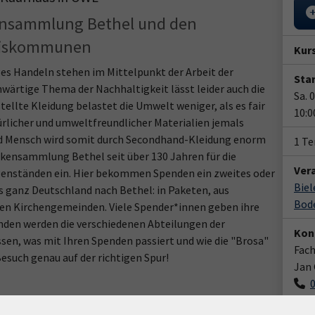
kensammlung Bethel und den
reiskommunen
Kur
es Handeln stehen im Mittelpunkt der Arbeit der
Star
ärtige Thema der Nachhaltigkeit lässt leider auch die
Sa. 
ellte Kleidung belastet die Umwelt weniger, als es fair
10:0
rlicher und umweltfreundlicher Materialien jemals
nd Mensch wird somit durch Secondhand-Kleidung enorm
1 T
ckensammlung Bethel seit über 130 Jahren für die
Ver
enständen ein. Hier bekommen Spenden ein zweites oder
Biel
 ganz Deutschland nach Bethel: in Paketen, aus
Bode
en Kirchengemeinden. Viele Spender*innen geben ihre
nden werden die verschiedenen Abteilungen der
Kon
n, was mit Ihren Spenden passiert und wie die "Brosa"
Fach
Besuch genau auf der richtigen Spur!
Jan
um gemeinsamen Austausch über die nach wie vor