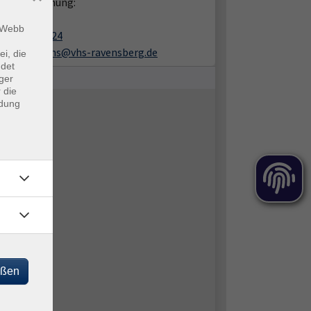
en zur Buchung:
ra Ulrichs
m Webb
05201 8109-24
sandra.ulrichs@vhs-ravensberg.de
ei, die
ndet
ger
 die
ndung
eßen