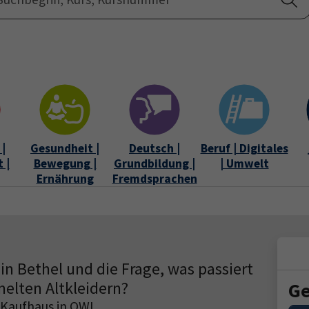
Startseite
Über uns
|
Gesundheit |
Deutsch |
Beruf | Digitales
 |
Bewegung |
Grundbildung |
| Umwelt
Ernährung
Fremdsprachen
 Bethel und die Frage, was passiert
elten Altkleidern?
Ge
Kaufhaus in OWL