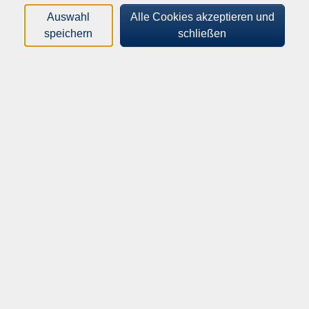
Auswahl
Alle Cookies akzeptieren und
speichern
schließen
51,00
€
Gebühr:
ermäßigte Gebühr: 27,00€
In den Warenkorb
Kursnummer:
262-42260
Start:
Ende:
Do. 24.09.2026
Do. 10.12.2026
18:00 Uhr
20:15 Uhr
4 Termine
Dozent*in:
Monika Stricker
Veranstaltungsort: