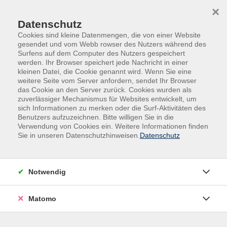
Skip to main content
Skip to page footer
×
Datenschutz
Cookies sind kleine Datenmengen, die von einer Website
gesendet und vom Webb rowser des Nutzers während des
Surfens auf dem Computer des Nutzers gespeichert
werden. Ihr Browser speichert jede Nachricht in einer
kleinen Datei, die Cookie genannt wird. Wenn Sie eine
weitere Seite vom Server anfordern, sendet Ihr Browser
das Cookie an den Server zurück. Cookies wurden als
Deutsch | Grundbildung | Fremdsprachen
zuverlässiger Mechanismus für Websites entwickelt, um
sich Informationen zu merken oder die Surf-Aktivitäten des
Englisch
Benutzers aufzuzeichnen. Bitte willigen Sie in die
Englisch intensiv (A2/B1) - Auffrischung
Verwendung von Cookies ein. Weitere Informationen finden
Sie in unseren Datenschutzhinweisen.
Datenschutz
monatlich
Möchten Sie einmal im Monat Ihre Englischkenntnisse
auffrischen? Wir treffen uns in einer lockeren
Notwendig
Gesprächsrunde, wobei auch grammatische Fragen
erörtert werden. Come and join us!
Matomo