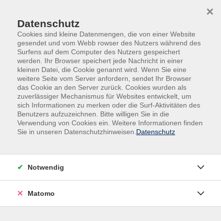
Skip to main content
Skip to page footer
×
Datenschutz
Cookies sind kleine Datenmengen, die von einer Website
gesendet und vom Webb rowser des Nutzers während des
Surfens auf dem Computer des Nutzers gespeichert
werden. Ihr Browser speichert jede Nachricht in einer
kleinen Datei, die Cookie genannt wird. Wenn Sie eine
weitere Seite vom Server anfordern, sendet Ihr Browser
das Cookie an den Server zurück. Cookies wurden als
Deutsch | Grundbildung | Fremdsprachen
zuverlässiger Mechanismus für Websites entwickelt, um
sich Informationen zu merken oder die Surf-Aktivitäten des
Französisch
Benutzers aufzuzeichnen. Bitte willigen Sie in die
Französisch mit Vorkenntnissen (A2.4)
Verwendung von Cookies ein. Weitere Informationen finden
Sie in unseren Datenschutzhinweisen.
Datenschutz
Dieser Kurs richtet sich an Teilnehmende, die ihre
Vorkenntnisse auf (A2)-Niveau festigen und erweitern
möchten. Durch alltagsnahe Übungen und Themen
Notwendig
gewinnen Sie mehr Sicherheit in der Sprachanwendung.
Neben der Verbesserung des sprachlichen Ausdrucks
Matomo
werden grammatische Themen (z.B. Vergangenheits-
und Zukunftszeiten) zum differenzierten Diskurs in der