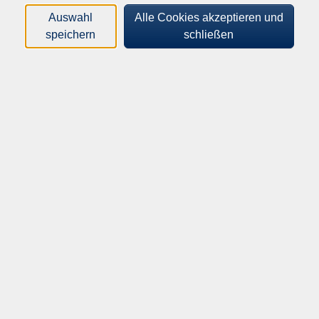
französischen Sprache erarbeitet.
Auswahl
Alle Cookies akzeptieren und
Lehrbuch: Voyages Neu A2, Kurs- und Übungsbuch inkl.
speichern
schließen
Lizenzschlüssel allango, ISBN 978-312529087-7, Klett
Verlag, Lektion 9
91,00
€
Gebühr:
ermäßigte Gebühr: 47,00€
In den Warenkorb
Kursnummer:
262-43100
Start:
Ende:
Do. 24.09.2026
Do. 17.12.2026
18:30 Uhr
20:00 Uhr