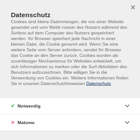
Skip to main content
Skip to page footer
×
Datenschutz
Cookies sind kleine Datenmengen, die von einer Website
gesendet und vom Webb rowser des Nutzers während des
Surfens auf dem Computer des Nutzers gespeichert
werden. Ihr Browser speichert jede Nachricht in einer
kleinen Datei, die Cookie genannt wird. Wenn Sie eine
weitere Seite vom Server anfordern, sendet Ihr Browser
das Cookie an den Server zurück. Cookies wurden als
Deutsch | Grundbildung | Fremdsprachen
zuverlässiger Mechanismus für Websites entwickelt, um
sich Informationen zu merken oder die Surf-Aktivitäten des
Integrationskurse
Benutzers aufzuzeichnen. Bitte willigen Sie in die
Integrationskurs Deutsch
Verwendung von Cookies ein. Weitere Informationen finden
Sie in unseren Datenschutzhinweisen.
Datenschutz
Geringliteralisiertenkurs, Modul 2
Notwendig
Persönliche Anmeldung erforderlich!
Matomo
Gebührenfrei
In den Warenkorb