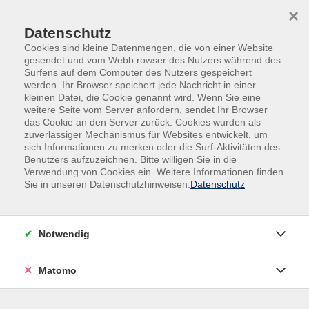
Skip to main content
Skip to page footer
×
Datenschutz
Cookies sind kleine Datenmengen, die von einer Website
gesendet und vom Webb rowser des Nutzers während des
Surfens auf dem Computer des Nutzers gespeichert
werden. Ihr Browser speichert jede Nachricht in einer
kleinen Datei, die Cookie genannt wird. Wenn Sie eine
weitere Seite vom Server anfordern, sendet Ihr Browser
das Cookie an den Server zurück. Cookies wurden als
Deutsch | Grundbildung | Fremdsprachen
zuverlässiger Mechanismus für Websites entwickelt, um
sich Informationen zu merken oder die Surf-Aktivitäten des
Integrationskurse
Benutzers aufzuzeichnen. Bitte willigen Sie in die
Integrationskurs Deutsch mit
Verwendung von Cookies ein. Weitere Informationen finden
Sie in unseren Datenschutzhinweisen.
Datenschutz
Alphabetisierung, Hauptkurs
alles an-/abwählen
Notwendig
Integrationskurs Deutsch mit
Alphabetisierung, Modul 7
Matomo
30.09.2026 - 09:00 Uhr · 0,00 €
mehr anzeigen