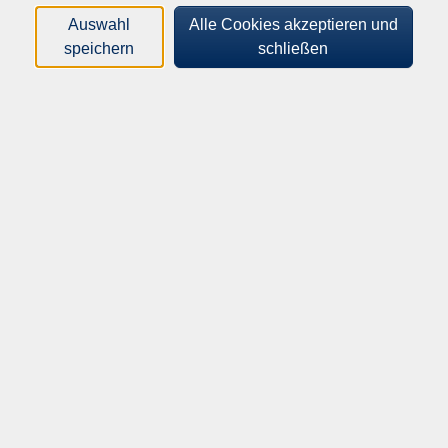
Auswahl
Alle Cookies akzeptieren und
Integrationskurs Deutsch mit
speichern
schließen
Alphabetisierung, Modul 8
26.11.2026 - 09:00 Uhr · 0,00 €
mehr anzeigen
Integrationskurs Deutsch mit
Alphabetisierung, Modul 9
28.01.2027 - 09:00 Uhr · 0,00 €
mehr anzeigen
Persönliche Anmeldung erforderlich!
Gebührenfrei
In den Warenkorb
Kursnummer:
262-4042H