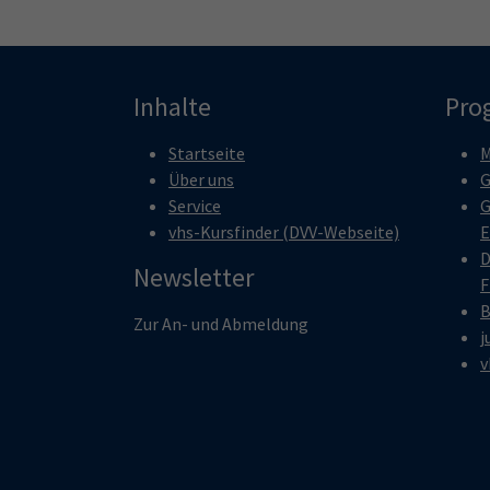
Inhalte
Pro
Startseite
M
Über uns
G
Service
G
vhs-Kursfinder (DVV-Webseite)
E
D
Newsletter
F
B
Zur An- und Abmeldung
j
v