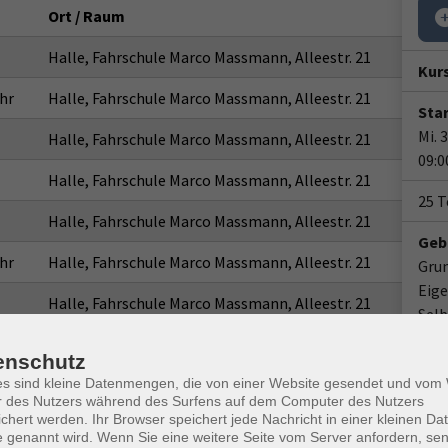
Ort / Raum
Halle, Fahrschule Marco Massmann, Alleestr. 21
Kur
hr
Halle, Fahrschule Marco Massmann, Alleestr. 21
Star
Mi. 
Halle, Fahrschule Marco Massmann, Alleestr. 21
09:0
Halle, Fahrschule Marco Massmann, Alleestr. 21
25 
Halle, Fahrschule Marco Massmann, Alleestr. 21
Geb
hr
Halle, Fahrschule Marco Massmann, Alleestr. 21
Gru
Eige
Halle, Fahrschule Marco Massmann, Alleestr. 21
Selb
Halle, Fahrschule Marco Massmann, Alleestr. 21
Doz
enschutz
es sind kleine Datenmengen, die von einer Website gesendet und vo
Halle, Fahrschule Marco Massmann, Alleestr. 21
Elvi
r des Nutzers während des Surfens auf dem Computer des Nutzers
chert werden. Ihr Browser speichert jede Nachricht in einer kleinen Dat
hr
Halle, Fahrschule Marco Massmann, Alleestr. 21
Ver
 genannt wird. Wenn Sie eine weitere Seite vom Server anfordern, se