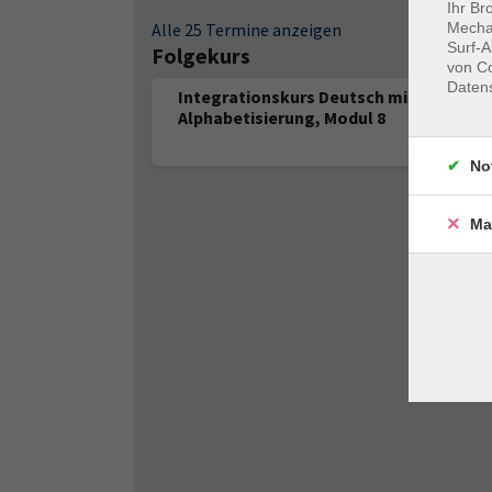
Ihr Br
Alle 25 Termine anzeigen
Mechan
Surf-A
Folgekurs
von Co
Daten
Integrationskurs Deutsch mit
Alphabetisierung, Modul 8
No
Ma