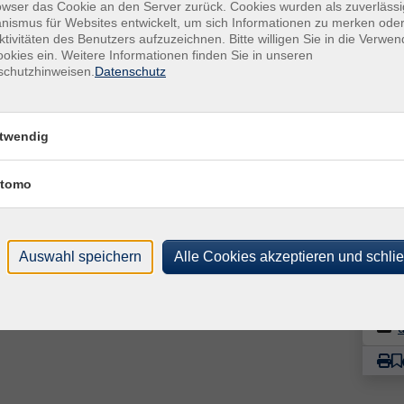
owser das Cookie an den Server zurück. Cookies wurden als zuverlässi
Hall
ismus für Websites entwickelt, um sich Informationen zu merken oder
ktivitäten des Benutzers aufzuzeichnen. Bitte willigen Sie in die Verwe
Rau
okies ein. Weitere Informationen finden Sie in unseren
schutzhinweisen.
Datenschutz
Hall
Do.
|
26.11.2026
Kisk
09:00
Uhr
Rau
twendig
Kon
Fach
tomo
Svit
Auswahl speichern
Alle Cookies akzeptieren und schli
Frag
Dor