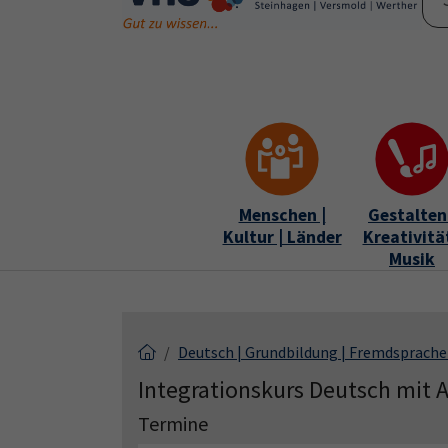
Skip to main content
Skip to page footer
Menschen |
Gestalten 
Kultur | Länder
Kreativität
Musik
Deutsch | Grundbildung | Fremdsprach
Integrationskurs Deutsch mit 
Termine