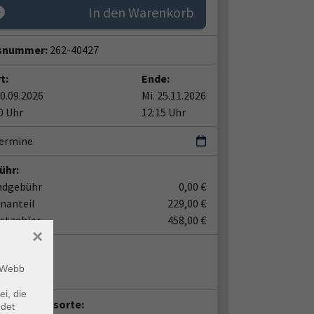
In den Warenkorb
snummer:
262-40427
t:
Ende:
30.09.2026
Mi. 25.11.2026
0 Uhr
12:15 Uhr
Termine
ühr:
ndgebühr
0,00 €
nanteil
229,00 €
stzahler
458,00 €
×
ent*in:
m Webb
ra Hutnyk
ei, die
anstaltungsorte:
ndet