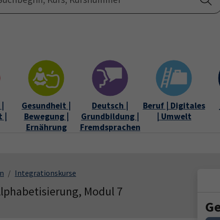
Startseite
Über uns
|
Gesundheit |
Deutsch |
Beruf | Digitales
 |
Bewegung |
Grundbildung |
| Umwelt
Ernährung
Fremdsprachen
en
Integrationskurse
Alphabetisierung, Modul 7
Ge