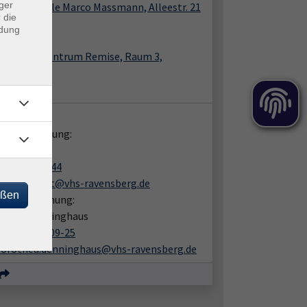
ger
e, Fahrschule Marco Massmann, Alleestr. 21
 die
ndung
m 1
e, Bürgerzentrum Remise, Raum 3,
erstr. 2
m 3
takt:
liche Beratung:
lana Witt
05201 8109-44
svitlana.witt@vhs-ravensberg.de
eßen
en zur Buchung:
othea Denninghaus
+49 5201 8109-25
dorothea.denninghaus@vhs-ravensberg.de