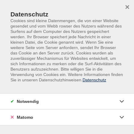
Skip to main content
Skip to page footer
×
Datenschutz
Cookies sind kleine Datenmengen, die von einer Website
gesendet und vom Webb rowser des Nutzers während des
Surfens auf dem Computer des Nutzers gespeichert
werden. Ihr Browser speichert jede Nachricht in einer
kleinen Datei, die Cookie genannt wird. Wenn Sie eine
weitere Seite vom Server anfordern, sendet Ihr Browser
das Cookie an den Server zurück. Cookies wurden als
Deutsch | Grundbildung | Fremdsprachen
zuverlässiger Mechanismus für Websites entwickelt, um
sich Informationen zu merken oder die Surf-Aktivitäten des
Integrationskurse
Benutzers aufzuzeichnen. Bitte willigen Sie in die
Integrationskurs Deutsch mit
Verwendung von Cookies ein. Weitere Informationen finden
Sie in unseren Datenschutzhinweisen.
Datenschutz
Alphabetisierung, Modul 9
Notwendig
Persönliche Anmeldung erforderlich!
Matomo
Gebührenfrei
In den Warenkorb