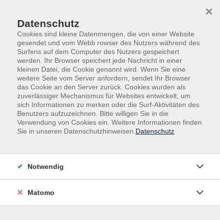
Skip to main content
Skip to page footer
×
Datenschutz
Cookies sind kleine Datenmengen, die von einer Website
gesendet und vom Webb rowser des Nutzers während des
Surfens auf dem Computer des Nutzers gespeichert
werden. Ihr Browser speichert jede Nachricht in einer
kleinen Datei, die Cookie genannt wird. Wenn Sie eine
weitere Seite vom Server anfordern, sendet Ihr Browser
das Cookie an den Server zurück. Cookies wurden als
Deutsch | Grundbildung | Fremdsprachen
zuverlässiger Mechanismus für Websites entwickelt, um
sich Informationen zu merken oder die Surf-Aktivitäten des
Integrationskurse
Benutzers aufzuzeichnen. Bitte willigen Sie in die
Integrationskurs Deutsch
Verwendung von Cookies ein. Weitere Informationen finden
Sie in unseren Datenschutzhinweisen.
Datenschutz
Zweitschriftlerner, Modul 6
Notwendig
Persönliche Anmeldung erforderlich!
Matomo
Gebührenfrei
In den Warenkorb