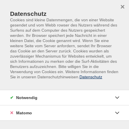
Skip to main content
Skip to page footer
×
Datenschutz
Cookies sind kleine Datenmengen, die von einer Website
gesendet und vom Webb rowser des Nutzers während des
Surfens auf dem Computer des Nutzers gespeichert
werden. Ihr Browser speichert jede Nachricht in einer
kleinen Datei, die Cookie genannt wird. Wenn Sie eine
weitere Seite vom Server anfordern, sendet Ihr Browser
das Cookie an den Server zurück. Cookies wurden als
Deutsch | Grundbildung | Fremdsprachen
zuverlässiger Mechanismus für Websites entwickelt, um
sich Informationen zu merken oder die Surf-Aktivitäten des
Japanisch
Benutzers aufzuzeichnen. Bitte willigen Sie in die
Japanisch für Fortgeschrittene (A2.2)
Verwendung von Cookies ein. Weitere Informationen finden
Sie in unseren Datenschutzhinweisen.
Datenschutz
Der Kurs richtet sich an Teilnehmer*innen mit guten
Grundkenntnissen der japanischen Sprache. Sie sollten
Hiragana, Katakana und erste Basic Kanji schreiben
Notwendig
sowie eigenständige Sätze formulieren können. Der
Schwerpunkt des Kurses liegt auf freiem Sprechen und
Matomo
Kommunikation in Alltagssituationen. Sie werden im
Kurs häufig zum aktiven Sprachgebrauch ermutigt. Der