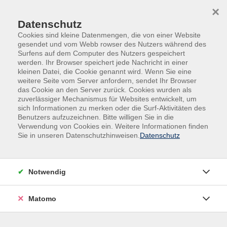
Skip to main content
Skip to page footer
×
Datenschutz
Cookies sind kleine Datenmengen, die von einer Website
gesendet und vom Webb rowser des Nutzers während des
Surfens auf dem Computer des Nutzers gespeichert
werden. Ihr Browser speichert jede Nachricht in einer
kleinen Datei, die Cookie genannt wird. Wenn Sie eine
weitere Seite vom Server anfordern, sendet Ihr Browser
das Cookie an den Server zurück. Cookies wurden als
Deutsch | Grundbildung | Fremdsprachen
zuverlässiger Mechanismus für Websites entwickelt, um
sich Informationen zu merken oder die Surf-Aktivitäten des
Türkisch
Benutzers aufzuzeichnen. Bitte willigen Sie in die
Türkisch für Anfänger*innen
Verwendung von Cookies ein. Weitere Informationen finden
Sie in unseren Datenschutzhinweisen.
Datenschutz
Crashkurs am Wochenende
In diesem Wochenendkurs erlernen Sie innerhalb
kurzer Zeit erste Redewendungen für typische
Notwendig
Alltagssituationen auf Türkisch. Durch Rollenspiele
und Dialogübungen werden Sie zum Sprechen animiert
Matomo
und erhalten zusätzlich viele hilfreiche Tipps und Infos
zu Land und Leuten. Der Dozent ist Muttersprachler.