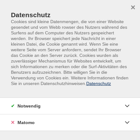
Skip to main content
Skip to page footer
×
Datenschutz
Cookies sind kleine Datenmengen, die von einer Website
gesendet und vom Webb rowser des Nutzers während des
Surfens auf dem Computer des Nutzers gespeichert
werden. Ihr Browser speichert jede Nachricht in einer
kleinen Datei, die Cookie genannt wird. Wenn Sie eine
weitere Seite vom Server anfordern, sendet Ihr Browser
das Cookie an den Server zurück. Cookies wurden als
Gestalten | Kreativität | Musik
zuverlässiger Mechanismus für Websites entwickelt, um
sich Informationen zu merken oder die Surf-Aktivitäten des
Schriftkunst ∙ Zeichnen ∙ Malen
Benutzers aufzuzeichnen. Bitte willigen Sie in die
Handlettering - Kartengestaltung
Verwendung von Cookies ein. Weitere Informationen finden
Sie in unseren Datenschutzhinweisen.
Datenschutz
Gestalten Sie individuelle Karten mit Handlettering! In
diesem Kurs lernen Sie die Grundlagen des schönen
Schreibens kennen - ohne oder mit geringen
Notwendig
Vorkenntnissen. Schritt für Schritt entstehen kreative
Karten z.B. für Geburtstage oder Weihnachten.
Matomo
Ergänzend zum Lettering setzen wir dekorative
Gestaltungselemente ein, um Ihre Werke einzigartig