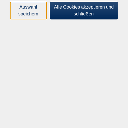
zu machen. Ideal für alle, die Freude am Gestalten
Auswahl
Alle Cookies akzeptieren und
haben!
speichern
schließen
Mitzubringen / Material
Für die Grundausstattung fallen 15 EUR
Materialkosten an, die vor Ort an die Kursleiterin zu
zahlen sind.
18,40
€
Gebühr:
ermäßigte Gebühr: 9,20€
In den Warenkorb
Kursnummer:
262-22010