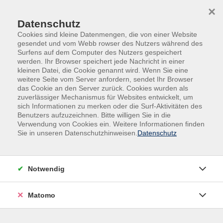
Skip to main content
Skip to page footer
×
Datenschutz
Cookies sind kleine Datenmengen, die von einer Website
gesendet und vom Webb rowser des Nutzers während des
Surfens auf dem Computer des Nutzers gespeichert
werden. Ihr Browser speichert jede Nachricht in einer
kleinen Datei, die Cookie genannt wird. Wenn Sie eine
weitere Seite vom Server anfordern, sendet Ihr Browser
das Cookie an den Server zurück. Cookies wurden als
Gestalten | Kreativität | Musik
zuverlässiger Mechanismus für Websites entwickelt, um
sich Informationen zu merken oder die Surf-Aktivitäten des
Textiles Gestalten
Benutzers aufzuzeichnen. Bitte willigen Sie in die
Freies Häkeln
Verwendung von Cookies ein. Weitere Informationen finden
Sie in unseren Datenschutzhinweisen.
Datenschutz
für Fortgeschrittene
Dieser Kurs richtet sich an alle, die bereits etwas
Häkelerfahrung oder vielleicht schon einen Kurs bei
Notwendig
mir besucht haben. Ob Korb, Untersetzer, Tasche,
Tablett oder Teelichtglas - Sie wählen Ihr persönliches
Matomo
Häkelprojekt aus dem beliebten Rope-Garn und
erhalten dabei fachkundige Unterstützung und neue