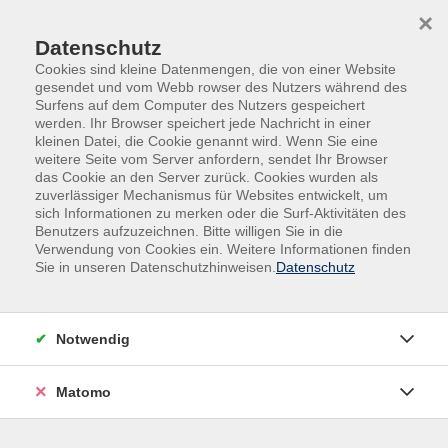
Skip to main content
Skip to page footer
×
Datenschutz
Cookies sind kleine Datenmengen, die von einer Website
gesendet und vom Webb rowser des Nutzers während des
Surfens auf dem Computer des Nutzers gespeichert
werden. Ihr Browser speichert jede Nachricht in einer
kleinen Datei, die Cookie genannt wird. Wenn Sie eine
weitere Seite vom Server anfordern, sendet Ihr Browser
das Cookie an den Server zurück. Cookies wurden als
Gesundheit | Bewegung | Ernährung
zuverlässiger Mechanismus für Websites entwickelt, um
sich Informationen zu merken oder die Surf-Aktivitäten des
Aquafitness ∙ Wassergymnastik
Benutzers aufzuzeichnen. Bitte willigen Sie in die
Aqua-Fitness und Bewegungsformen im
Verwendung von Cookies ein. Weitere Informationen finden
Sie in unseren Datenschutzhinweisen.
Datenschutz
Wasser
Präventionskurs
ZPP-zertifizierter Kurs
Notwendig
In diesem Gesundheitskurs erleben Sie wohltuende
Matomo
Bewegung im Wasser: Der sanfte Auftrieb entlastet
Wirbelsäule und Gelenke, während der natürliche
Wasserwiderstand Ihre Muskulatur effektiv und