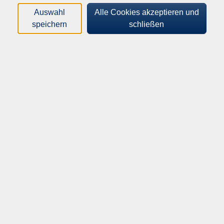
schonend stärkt. Mit abwechslungsreichen Übungen
Auswahl
Alle Cookies akzeptieren und
fördern Sie Herz-Kreislauf, Koordination,
speichern
schließen
Gleichgewicht, Ausdauer und Ihr allgemeines
Wohlbefinden. Spielerische Elemente,
Partnerübungen sowie Dehn- und
Entspannungsphasen runden die Stunde ab. Das
Kursangebot entspricht den Vorgaben der
Zertifizierung von Präventionskursen § 20 SGB V. Bei
regelmäßiger Teilnahme ist eine Übernahme der
Kosten (Teilkosten) durch Ihre Krankenkasse möglich.
Mitzubringen / Material
Schwimmzeug, Badeschuhe, Handtuch
120,00
€
Gebühr: