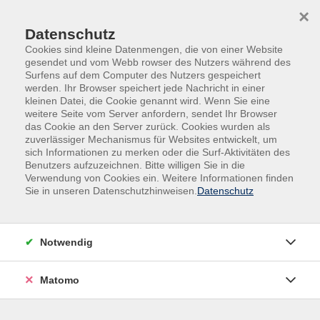
Skip to main content
Skip to page footer
×
Datenschutz
Cookies sind kleine Datenmengen, die von einer Website
gesendet und vom Webb rowser des Nutzers während des
Surfens auf dem Computer des Nutzers gespeichert
werden. Ihr Browser speichert jede Nachricht in einer
kleinen Datei, die Cookie genannt wird. Wenn Sie eine
weitere Seite vom Server anfordern, sendet Ihr Browser
das Cookie an den Server zurück. Cookies wurden als
Gesundheit | Bewegung | Ernährung
zuverlässiger Mechanismus für Websites entwickelt, um
sich Informationen zu merken oder die Surf-Aktivitäten des
Fitness ∙ Faszien ∙ ZUMBA
Benutzers aufzuzeichnen. Bitte willigen Sie in die
Entdecken Sie die Kraft des Tabata-
Verwendung von Cookies ein. Weitere Informationen finden
Sie in unseren Datenschutzhinweisen.
Datenschutz
Trainings! - Tabata-Intervalltraining
In Zusammenarbeit mit der Stadt Halle
(Westf.)
Notwendig
Möchten Sie in kurzer Zeit maximale Ergebnisse
erzielen? Dann ist dieser Tabata-Kurs genau das
Matomo
Richtige für Sie! Mit intensiven, kurzen Intervallen
bringen wir Ihr Fitnesslevel auf die nächste Stufe –