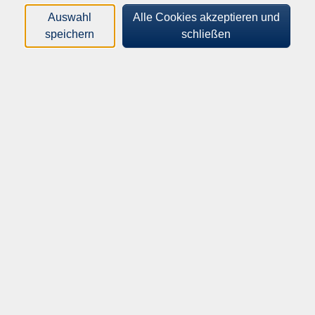
effizient, effektiv und motivierend. Egal, ob Sie
Auswahl
Alle Cookies akzeptieren und
Anfänger*in oder Fortgeschrittene*r sind, der Kurs ist
speichern
schließen
für alle, die ihre Ausdauer steigern, Fett verbrennen
und Spaß beim Training haben möchten.
Mitzubringen / Material
Sport- bzw. bequeme Kleidung, Yoga- oder
Gymnastikmatte, Hallenschuhe
55,80
€
Gebühr:
ermäßigte Gebühr: 29,40€
Auf die Warteliste
Kursnummer:
262-32370