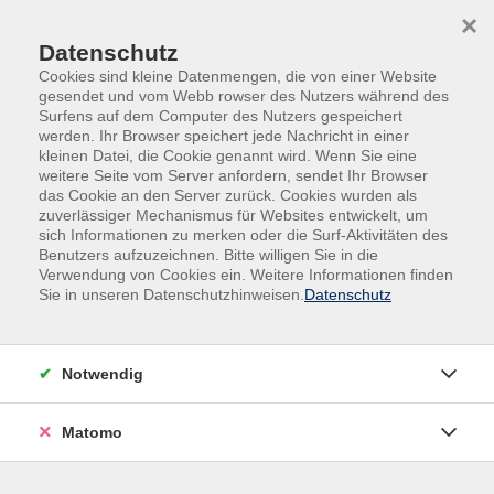
Skip to main content
Skip to page footer
×
Datenschutz
Cookies sind kleine Datenmengen, die von einer Website
gesendet und vom Webb rowser des Nutzers während des
Surfens auf dem Computer des Nutzers gespeichert
werden. Ihr Browser speichert jede Nachricht in einer
kleinen Datei, die Cookie genannt wird. Wenn Sie eine
weitere Seite vom Server anfordern, sendet Ihr Browser
das Cookie an den Server zurück. Cookies wurden als
Gesundheit | Bewegung | Ernährung
zuverlässiger Mechanismus für Websites entwickelt, um
sich Informationen zu merken oder die Surf-Aktivitäten des
Fitness ∙ Faszien ∙ ZUMBA
Benutzers aufzuzeichnen. Bitte willigen Sie in die
Fit-Gymnastik um 16:15 Uhr
Verwendung von Cookies ein. Weitere Informationen finden
Sie in unseren Datenschutzhinweisen.
Datenschutz
Das Ziel der Fit-Gymnastik ist, die körperliche und
geistige Beweglichkeit zu erhalten. Kraft-, Ausdauer-,
Mobilitäts- und Dehnübungen stärken den
Notwendig
Bewegungsapparat und fördern Elastizität. Durch
gezielte Herausforderungen werden Koordination,
Matomo
Konzentration und Geschicklichkeit verbessert. Mit
motivierender Musik haben wir gemeinsam Spaß. Die