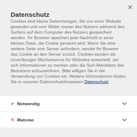
Skip to main content
Skip to page footer
×
Datenschutz
Cookies sind kleine Datenmengen, die von einer Website
gesendet und vom Webb rowser des Nutzers während des
Surfens auf dem Computer des Nutzers gespeichert
werden. Ihr Browser speichert jede Nachricht in einer
kleinen Datei, die Cookie genannt wird. Wenn Sie eine
weitere Seite vom Server anfordern, sendet Ihr Browser
das Cookie an den Server zurück. Cookies wurden als
Gesundheit | Bewegung | Ernährung
zuverlässiger Mechanismus für Websites entwickelt, um
sich Informationen zu merken oder die Surf-Aktivitäten des
Fitness ∙ Faszien ∙ ZUMBA
Benutzers aufzuzeichnen. Bitte willigen Sie in die
Fit-Gymnastik um 17:20 Uhr
Verwendung von Cookies ein. Weitere Informationen finden
Sie in unseren Datenschutzhinweisen.
Datenschutz
Das Ziel der Fit-Gymnastik ist, die körperliche und
geistige Beweglichkeit zu erhalten. Kraft-, Ausdauer-,
Mobilitäts- und Dehnübungen stärken den
Notwendig
Bewegungsapparat und fördern Elastizität. Durch
gezielte Herausforderungen werden Koordination,
Matomo
Konzentration und Geschicklichkeit verbessert. Mit
motivierender Musik haben wir gemeinsam Spaß. Die