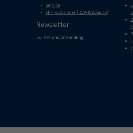
Service
G
vhs-Kursfinder (DVV-Webseite)
E
D
Newsletter
F
B
Zur An- und Abmeldung
j
v