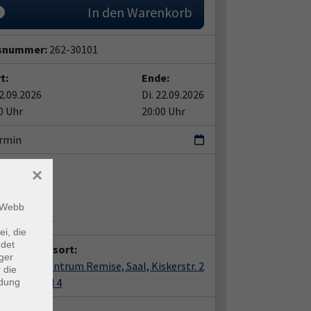
In den Warenkorb
snummer:
262-30101
t:
Ende:
22.09.2026
Di. 22.09.2026
0 Uhr
20:00 Uhr
ermin
ent*in:
×
a Pientka
m Webb
 Osterkamp
ei, die
ndet
anstaltungsort:
ger
e, Bürgerzentrum Remise, Saal, Kiskerstr. 2
 die
 1/2, 3 und 4
ndung