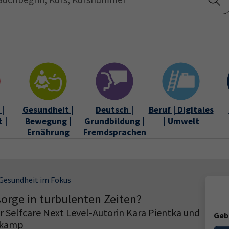
Startseite
Über uns
|
Gesundheit |
Deutsch |
Beruf | Digitales
 |
Bewegung |
Grundbildung |
| Umwelt
Ernährung
Fremdsprachen
Gesundheit im Fokus
orge in turbulenten Zeiten?
er Selfcare Next Level-Autorin Kara Pientka und
Geb
erkamp