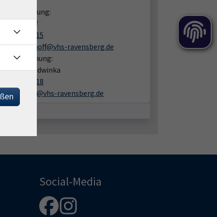
takt:
liche Beratung:
a Lechthoff
05201 8109-15
daina.lechthoff@vhs-ravensberg.de
en zur Buchung:
one Diaz-Ledwinka
05201 8109-18
simone.diaz@vhs-ravensberg.de
eßen
Social-Media