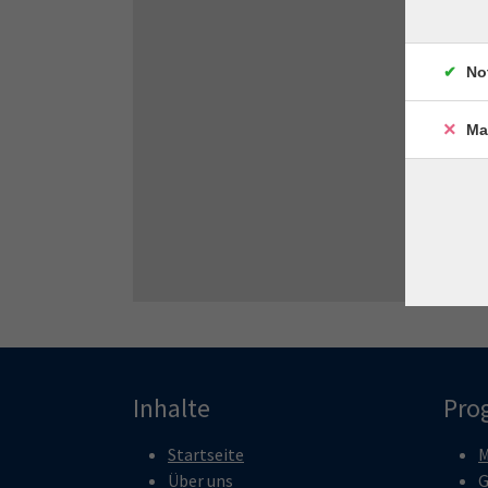
No
Ma
Inhalte
Pro
Startseite
M
Über uns
G