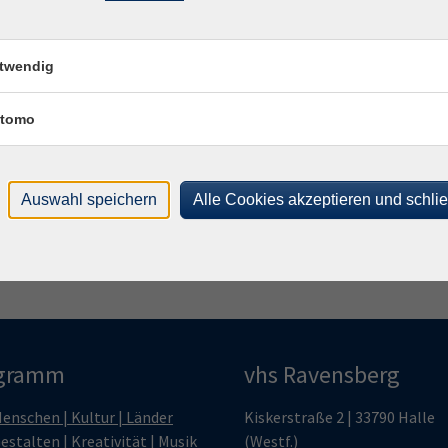
Kon
Fach
Dain
twendig
Frag
tomo
Sim
Auswahl speichern
Alle Cookies akzeptieren und schli
gramm
vhs Ravensberg
enschen | Kultur | Länder
Kiskerstraße 2 | 33790 Halle
estalten | Kreativität | Musik
(Westf.)