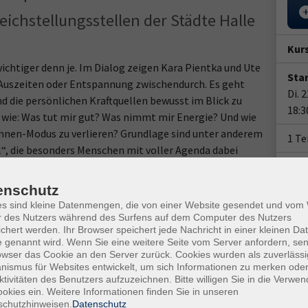
ichstellungsstellen der Städte Halle
Kur
wichtiger denn je. Im Dialog zeigen Kara Pientka und Ute
Star
e Auszeiten oder Entspannung zwischendurch. Es geht
Di. 
nd die persönlichen Kraftquellen bewusst im Blick zu
18:3
f wie: Was tut mir gut? Was nimmt mir Energie? Und wie
dinnen-Modus zu verlieren? Grundlage sind unter anderem
1 T
el“, die besonders Menschen mit voller Agenda dabei
Doz
Kar
enschutz
es sind kleine Datenmengen, die von einer Website gesendet und vo
Ute
r des Nutzers während des Surfens auf dem Computer des Nutzers
chert werden. Ihr Browser speichert jede Nachricht in einer kleinen Dat
 genannt wird. Wenn Sie eine weitere Seite vom Server anfordern, se
Ver
owser das Cookie an den Server zurück. Cookies wurden als zuverlässi
Hall
ismus für Websites entwickelt, um sich Informationen zu merken oder
Raum
ktivitäten des Benutzers aufzuzeichnen. Bitte willigen Sie in die Verwe
okies ein. Weitere Informationen finden Sie in unseren
schutzhinweisen.
Datenschutz