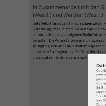
In Zusammenarbeit mit den Gle
(Westf.) und Werther (Westf.)
Gute Selbstfürsorge ist in stressigen Zeiten 
Osterkamp, dass Selfcare mehr ist als klein
darum, sich selbst, die eigenen Bedürfnisse u
behalten. Die Veranstaltung greift Fragen au
gelingt es, sich nicht dauerhaft im Superhel
die sieben Strategien aus „Selfcare Next Lev
unterstützen, in der eigenen Kraft zu bleiben.
Dat
Cooki
rowse
gespei
Cookie
Ihr Br
Mechan
Surf-A
von Co
Daten