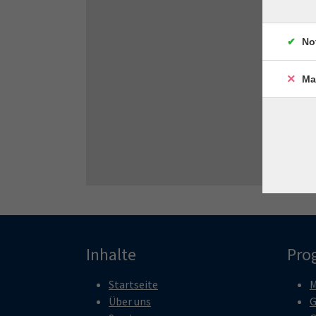
No
Ma
Inhalte
Pro
Startseite
M
Über uns
G