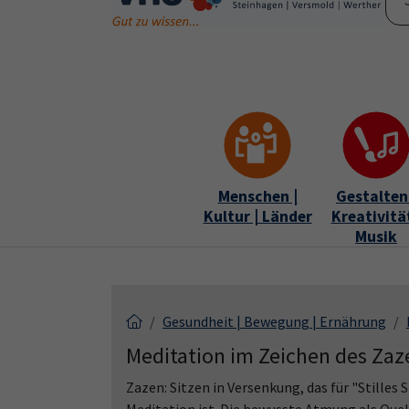
Skip to main content
Skip to page footer
Menschen |
Gestalten 
Kultur | Länder
Kreativität
Musik
Gesundheit | Bewegung | Ernährung
Meditation im Zeichen des Zaz
Zazen: Sitzen in Versenkung, das für "Stilles 