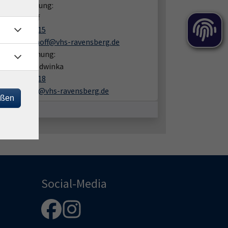
liche Beratung:
a Lechthoff
05201 8109-15
daina.lechthoff@vhs-ravensberg.de
en zur Buchung:
one Diaz-Ledwinka
05201 8109-18
simone.diaz@vhs-ravensberg.de
eßen
Social-Media