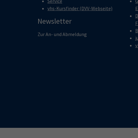
Service
G
vhs-Kursfinder (DVV-Webseite)
E
D
Newsletter
F
B
Zur An- und Abmeldung
j
v