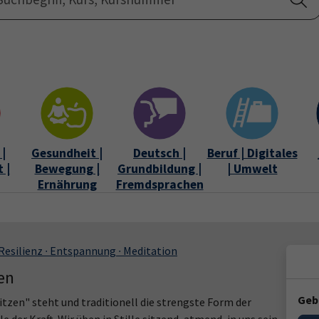
Startseite
Über uns
|
Gesundheit |
Deutsch |
Beruf | Digitales
 |
Bewegung |
Grundbildung |
| Umwelt
Ernährung
Fremdsprachen
Resilienz ∙ Entspannung ∙ Meditation
en
Geb
Sitzen" steht und traditionell die strengste Form der