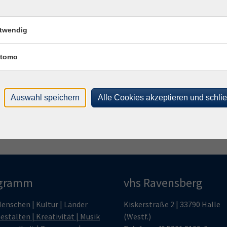
Fach
Dain
twendig
Frag
tomo
Sim
Auswahl speichern
Alle Cookies akzeptieren und schli
gramm
vhs Ravensberg
enschen | Kultur | Länder
Kiskerstraße 2 | 33790 Halle
estalten | Kreativität | Musik
(Westf.)