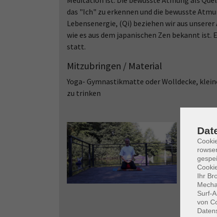
Meditation ist. Die bewusste Atmung als Quelle
das "Ich" zu erkennen und die bewusste Atmung
Lebensenergie, (Qi) beziehen wir aus unsere
wie es aus dem japanischen Zen bekannt ist.
statt.
Mitzubringen / Material
Yoga- Gymnastikmatte oder Wolldecke, kleine
zu trinken
Dat
Cooki
rowse
gespei
Cookie
Ihr Br
Mechan
Surf-A
von Co
Daten