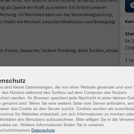
 der Kraft. Wir üben in Stille sitzend, atmend, in uns sein,
 als Quelle der Kraft zu erleben. Ein Drittel unserer
r Atmung. Im Mentalen üben wir das Versenkungsprinzip,
Kur
 Es findet ein Wechsel zwischen Meditation und Bewegung
Star
Sa. 
13:0
s Kissen, bequeme, lockere Kleidung, dicke Socken, etwas
1 T
Doz
enschutz
Sieg
es sind kleine Datenmengen, die von einer Website gesendet und vo
r des Nutzers während des Surfens auf dem Computer des Nutzers
Ver
chert werden. Ihr Browser speichert jede Nachricht in einer kleinen Dat
Wert
 genannt wird. Wenn Sie eine weitere Seite vom Server anfordern, se
owser das Cookie an den Server zurück. Cookies wurden als zuverlässi
Biel
ismus für Websites entwickelt, um sich Informationen zu merken oder
Rau
ktivitäten des Benutzers aufzuzeichnen. Bitte willigen Sie in die Verwe
okies ein. Weitere Informationen finden Sie in unseren
Kon
schutzhinweisen.
Datenschutz