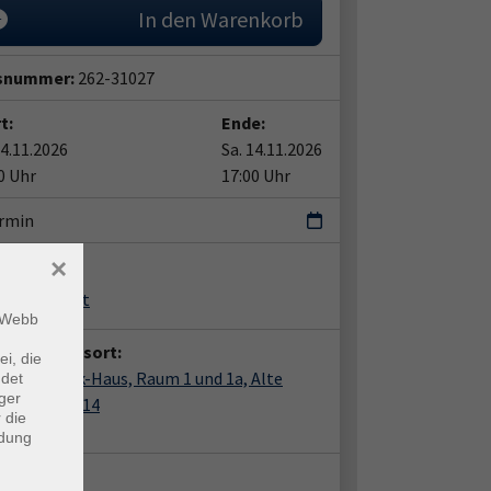
In den Warenkorb
snummer:
262-31027
t:
Ende:
14.11.2026
Sa. 14.11.2026
0 Uhr
17:00 Uhr
ermin
×
ent*in:
fried Schott
m Webb
anstaltungsort:
ei, die
her, Storck-Haus, Raum 1 und 1a, Alte
ndet
ger
efelder Str. 14
 die
m 1 und 1a
ndung
takt: