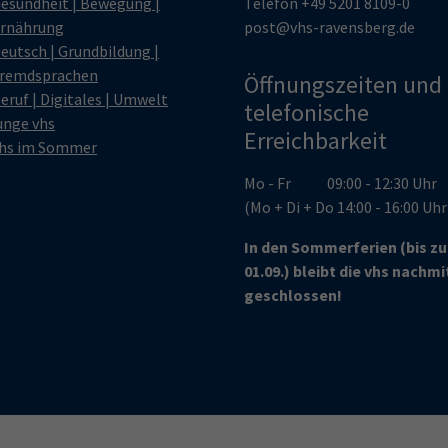
esundheit | Bewegung |
Telefon
+49 5201 8109-0
rnährung
post@vhs-ravensberg.de
eutsch | Grundbildung |
remdsprachen
Öffnungszeiten und
eruf | Digitales | Umwelt
telefonische
unge vhs
Erreichbarkeit
hs im Sommer
Mo - Fr 09:00 - 12:30 Uhr
(Mo + Di + Do 14:00 - 16:00 Uh
In den Sommerferien (bis z
01.09.) bleibt die vhs nachm
geschlossen!