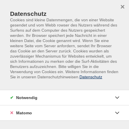
Skip to main content
Skip to page footer
×
Datenschutz
Cookies sind kleine Datenmengen, die von einer Website
gesendet und vom Webb rowser des Nutzers während des
Surfens auf dem Computer des Nutzers gespeichert
werden. Ihr Browser speichert jede Nachricht in einer
kleinen Datei, die Cookie genannt wird. Wenn Sie eine
weitere Seite vom Server anfordern, sendet Ihr Browser
das Cookie an den Server zurück. Cookies wurden als
Gesundheit | Bewegung | Ernährung
zuverlässiger Mechanismus für Websites entwickelt, um
sich Informationen zu merken oder die Surf-Aktivitäten des
Resilienz ∙ Entspannung ∙ Meditation
Benutzers aufzuzeichnen. Bitte willigen Sie in die
„Stress lass nach“ - Entspannt in den
Verwendung von Cookies ein. Weitere Informationen finden
Sie in unseren Datenschutzhinweisen.
Datenschutz
Feierabend
Ruft der Feierabend sollte man nicht nur seinen PC
runterfahren, sondern am besten auch seinen Geist.
Notwendig
Bewusstes Abschalten und Entspannen nach
Arbeitsende sorgt für eine gesunde Balance zwischen
Matomo
Arbeit und Privatleben, reduziert Stress und
unterstützt beim Auftanken von neuer Kraft und