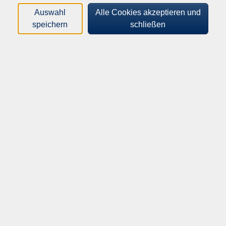
Energie für den nächsten Tag. Dieser Kurs bietet eine
Auswahl
Alle Cookies akzeptieren und
gute Gelegenheit, gleich nach dem Feierabend für eine
speichern
schließen
Weile aus dem Wirbel des Alltags auszusteigen und
einmal nur für sich selbst da zu sein. In diesem
Entspannungskurs werden verschiedene
Entspannungstechniken vermittelt, wie Qi Gong,
Progressive Muskelentspannung n. Jacobson,
Atemübungen, Einführung in Achtsamkeit,
Gehmeditation, verschiedene Übungen zur „schnellen“
Entspannung für zwischendurch und Fantasiereisen. Es
wird pro Termin einen inhaltlichen Schwerpunkt
geben. Dennoch werden verschiedene Übungen auch
wiederholt, damit sie sich festigen können.
Mitzubringen / Material
Matte, Decke, dicke Socken und bequem Kleidung