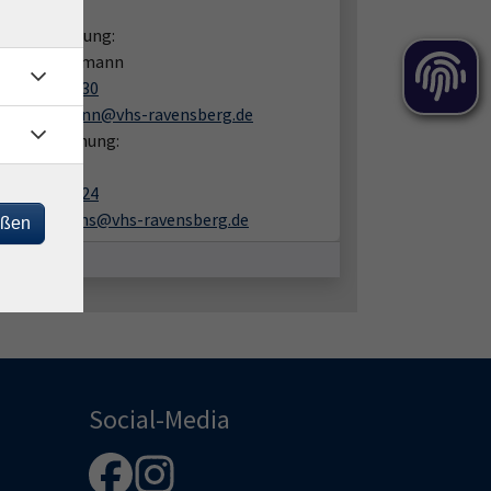
takt:
liche Beratung:
 Gero Rakelmann
05201 8109-30
jan.rakelmann@vhs-ravensberg.de
en zur Buchung:
ra Ulrichs
05201 8109-24
sandra.ulrichs@vhs-ravensberg.de
eßen
Social-Media