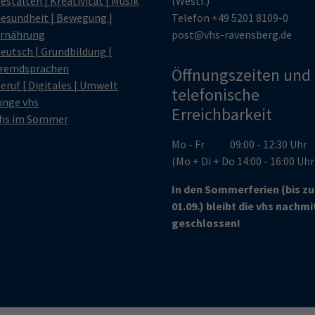
estalten | Kreativität | Musik
(Westf.)
esundheit | Bewegung |
Telefon
+49 5201 8109-0
rnährung
post@vhs-ravensberg.de
eutsch | Grundbildung |
remdsprachen
Öffnungszeiten und
eruf | Digitales | Umwelt
telefonische
unge vhs
Erreichbarkeit
hs im Sommer
Mo - Fr 09:00 - 12:30 Uhr
(Mo + Di + Do 14:00 - 16:00 Uh
In den Sommerferien (bis z
01.09.) bleibt die vhs nachm
geschlossen!