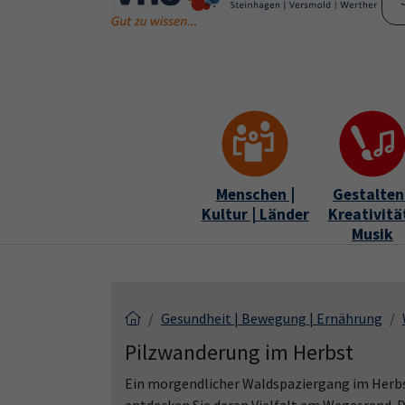
Skip to main content
Skip to page footer
Menschen |
Gestalten 
Kultur | Länder
Kreativität
Musik
Gesundheit | Bewegung | Ernährung
Pilzwanderung im Herbst
Ein morgendlicher Waldspaziergang im Herbst: