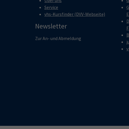
Über uns
G
Service
G
vhs-Kursfinder (DVV-Webseite)
E
D
Newsletter
F
B
Zur An- und Abmeldung
j
v