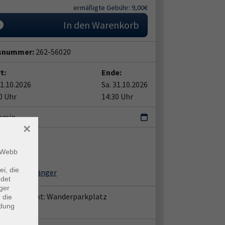
ermäßigte Gebühr: 9,00€
In den Warenkorb
snummer:
262-56020
t:
Ende:
31.10.2026
Sa. 31.10.2026
0 Uhr
14:30 Uhr
ermin
×
ent*in:
m Webb
nar Waesch
ei, die
reas Rothgänger
ndet
ger
e, Treffpunkt: Wanderparkplatz
 die
ndung
enhausen