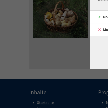
No
Ma
Inhalte
Pro
Startseite
M