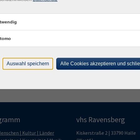
Kon
Fach
Jan
twendig
tomo
Frag
Sand
Auswahl speichern
Alle Cookies akzeptieren und schli
gramm
vhs Ravensberg
enschen | Kultur | Länder
Kiskerstraße 2 | 33790 Halle