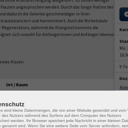
und ohne Kraftanstrengung ausgeführt. Es sollen weniger
ie Faszien angesprochen werden. Durch das lange Halten der
und dadurch die Gelenke geschmeidiger in ihrer
rd ausbalanciert und harmonisiert. Auch die Wirbelsäule
 Regeneration, während die Klanginstrumente die
Kur
eignet sich sowohl für Anfängerinnen und Anfänger ebenso
Star
Mo. 
10:3
eines Kissen
9 T
Doz
Ort / Raum
Ann
Steinhagen, vhs Gesundheits-Forum, Kirchplatz 8
Ver
enschutz
Stei
Steinhagen, vhs Gesundheits-Forum, Kirchplatz 8
es sind kleine Datenmengen, die von einer Website gesendet und vo
Kirc
r des Nutzers während des Surfens auf dem Computer des Nutzers
Steinhagen, vhs Gesundheits-Forum, Kirchplatz 8
chert werden. Ihr Browser speichert jede Nachricht in einer kleinen Dat
 genannt wird. Wenn Sie eine weitere Seite vom Server anfordern, se
Kon