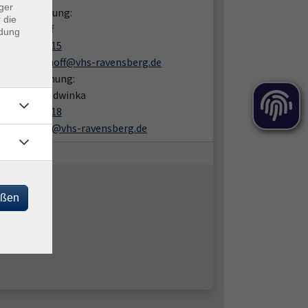
ger
liche Beratung:
 die
a Lechthoff
ndung
05201 8109-15
daina.lechthoff@vhs-ravensberg.de
en zur Buchung:
one Diaz-Ledwinka
05201 8109-18
simone.diaz@vhs-ravensberg.de
eßen