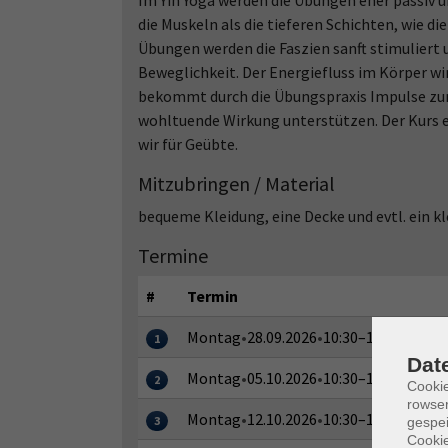
Im Yin Yoga werden die Übungen eher passiv 
die Muskeln als die tieferen Schichten, wie d
Übungen werden die Faszien sanft stimuliert 
Beweglichkeit. Der Energiefluss im Körper wi
bekommt durch die Übungspraxis Impulse zur
wohltuende Wirkung unterstützen. Der Kurs 
wir für Geübte.
Mitzubringen / Material
bequeme Kleidung, eine Decke und evtl. ein kl
Termine
#
Termin
Montag
•
28.09.2026
•
10:30–12:00 Uhr
1
Dat
Montag
•
05.10.2026
•
10:30–12:00 Uhr
2
Cooki
rowse
Montag
•
12.10.2026
•
10:30–12:00 Uhr
3
gespei
Cookie