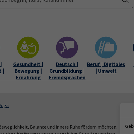
Startseite
Über uns
|
Gesundheit |
Deutsch |
Beruf | Digitales
 |
Bewegung |
Grundbildung |
| Umwelt
Ernährung
Fremdsprachen
Yoga
Geb
re Beweglichkeit, Balance und innere Ruhe fördern möchten.