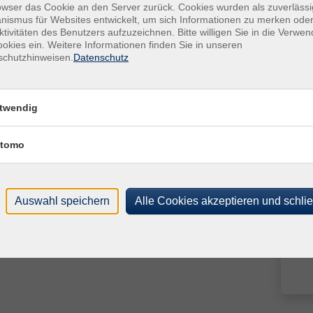
owser das Cookie an den Server zurück. Cookies wurden als zuverlässi
Steinhagen, vhs Gesundheits-Forum, Kirchplatz 8
Fach
ismus für Websites entwickelt, um sich Informationen zu merken oder
Dain
ktivitäten des Benutzers aufzuzeichnen. Bitte willigen Sie in die Verwe
Steinhagen, vhs Gesundheits-Forum, Kirchplatz 8
okies ein. Weitere Informationen finden Sie in unseren
schutzhinweisen.
Datenschutz
Steinhagen, vhs Gesundheits-Forum, Kirchplatz 8
Frag
Steinhagen, vhs Gesundheits-Forum, Kirchplatz 8
Sim
twendig
Steinhagen, vhs Gesundheits-Forum, Kirchplatz 8
tomo
Steinhagen, vhs Gesundheits-Forum, Kirchplatz 8
Auswahl speichern
Alle Cookies akzeptieren und schli