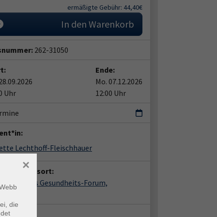
ermäßigte Gebühr: 44,40€
In den Warenkorb
snummer:
262-31050
t:
Ende:
28.09.2026
Mo. 07.12.2026
0 Uhr
12:00 Uhr
ermine
ent*in:
ette Lechthoff-Fleischhauer
×
anstaltungsort:
nhagen, vhs Gesundheits-Forum,
m Webb
hplatz 8
ei, die
ndet
takt: