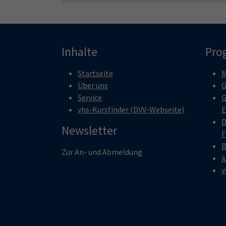
Inhalte
Pro
Startseite
M
Über uns
G
Service
G
vhs-Kursfinder (DVV-Webseite)
E
D
Newsletter
F
B
Zur An- und Abmeldung
j
v