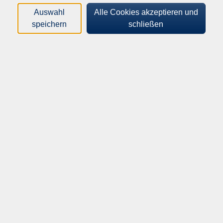
ins Wasser, das Abtauchen in schultertiefes Wasser und
Auswahl
Alle Cookies akzeptieren und
das Heraufholen eines Tauchringes geübt - alles ohne
speichern
schließen
Leistungsdruck. Ihr Kind sollte aus eigener Motivation
schwimmen lernen wollen.
Bitte kommen Sie jeweils 15 Minuten vor Kursbeginn in
den Eingangsbereich der Schwimmhalle. Dort werden
Sie von der Kursleiterin in Empfang genommen und
können Ihren Kindern ggf. noch beim Umziehen in der
Umkleide behilflich sein.
Mitzubringen / Material
Badesachen, Handtuch, Duschgel, Haargummi oder
Badekappe (bei langen Haaren), Badeschlappen
Anmeldung bitte ausschließlich telefonisch unter
05201/8109-24.