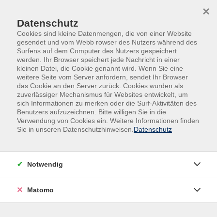
Skip to main content
Skip to page footer
×
Datenschutz
Cookies sind kleine Datenmengen, die von einer Website
gesendet und vom Webb rowser des Nutzers während des
Surfens auf dem Computer des Nutzers gespeichert
werden. Ihr Browser speichert jede Nachricht in einer
kleinen Datei, die Cookie genannt wird. Wenn Sie eine
weitere Seite vom Server anfordern, sendet Ihr Browser
das Cookie an den Server zurück. Cookies wurden als
junge vhs
zuverlässiger Mechanismus für Websites entwickelt, um
sich Informationen zu merken oder die Surf-Aktivitäten des
Angebote für Kinder und Jugendliche
Benutzers aufzuzeichnen. Bitte willigen Sie in die
Schwimmkurs für Anfänger*innen ab 5
Verwendung von Cookies ein. Weitere Informationen finden
Sie in unseren Datenschutzhinweisen.
Datenschutz
Jahren
Ihr Kind baut zunächst Vertrauen zum Element Wasser
und zu der Kursleiterin auf. Nach der schrittweisen
Notwendig
Wassergewöhnung schaffen die Kinder die ersten
Grundlagen für Schwimmtechniken. Mit Spiel und Spaß
Matomo
werden innerhalb einer kleinen Gruppe (5 Kinder)
Brustschwimmbewegung, der Sprung vom Beckenrand