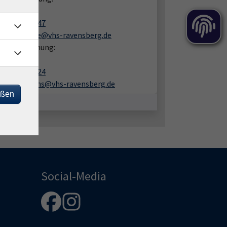
ta Lechte
05201 8109-47
britta.lechte@vhs-ravensberg.de
en zur Buchung:
ra Ulrichs
05201 8109-24
sandra.ulrichs@vhs-ravensberg.de
eßen
Social-Media