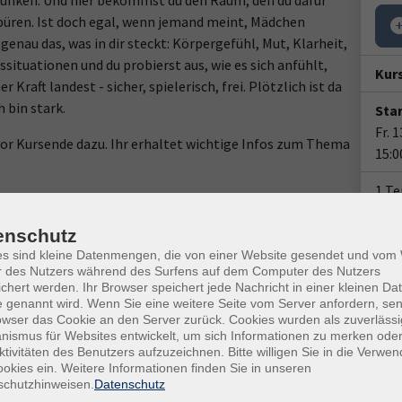
r Funken. Und hier bekommst du den Raum, den du dafür
spüren. Ist doch egal, wenn jemand meint, Mädchen
 genau das, was in dir steckt: Körpergefühl, Mut, Klarheit,
ssituationen und du probierst aus, wie es sich anfühlt,
Kur
Kraft landest - sicher, spielerisch, frei. Plötzlich ist da
h bin stark.
Star
Fr. 
vor Kursende dazu. Ihr erhaltet wichtige Infos zum Thema
15:0
1 T
Doz
inken
enschutz
es sind kleine Datenmengen, die von einer Website gesendet und vo
r des Nutzers während des Surfens auf dem Computer des Nutzers
chert werden. Ihr Browser speichert jede Nachricht in einer kleinen Dat
Ver
 genannt wird. Wenn Sie eine weitere Seite vom Server anfordern, se
Hall
owser das Cookie an den Server zurück. Cookies wurden als zuverlässi
ismus für Websites entwickelt, um sich Informationen zu merken oder
Rebe
ktivitäten des Benutzers aufzuzeichnen. Bitte willigen Sie in die Verwe
okies ein. Weitere Informationen finden Sie in unseren
Kon
schutzhinweisen.
Datenschutz
Fach