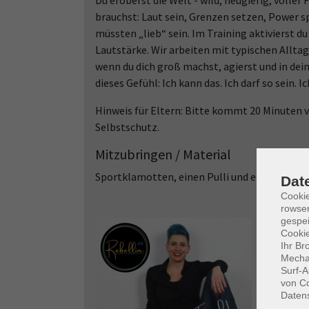
Du eroberst die Welt - wild, neugierig, volle
brauchst: Laut sein, Grenzen setzen, Power 
müssten „lieb“ sein. Im Training aktivierst du
Lautstärke. Wir arbeiten mit typischen Alltag
wenn du dich groß machst, agierst und in deiner 
dieses Gefühl: Ich kann das. Ich darf so sein. Ic
Hinweis für Eltern: Bitte kommt 20 Minuten 
Selbstschutz.
Mitzubringen / Material
Sportklamotten, einen Pulli und etwas zu tr
Dat
Cooki
rowse
gespei
Cookie
Ihr Br
Mechan
Surf-A
von Co
Daten