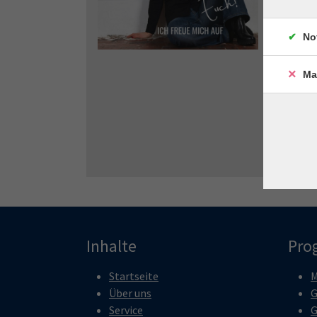
No
Ma
Inhalte
Pro
Startseite
M
Über uns
G
Service
G