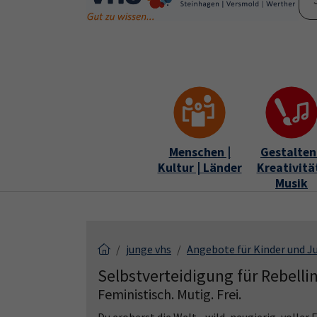
Skip to main content
Skip to page footer
Menschen |
Gestalten 
Kultur | Länder
Kreativität
Musik
junge vhs
Angebote für Kinder und J
Selbstverteidigung für Rebellin
Feministisch. Mutig. Frei.