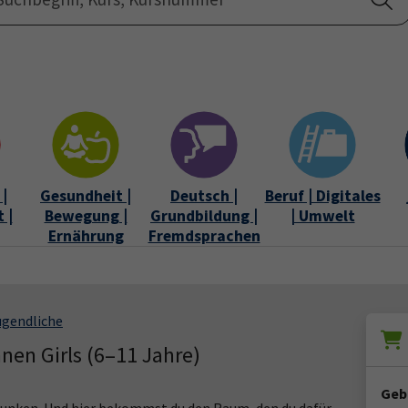
Startseite
Über uns
|
Gesundheit |
Deutsch |
Beruf | Digitales
 |
Bewegung |
Grundbildung |
| Umwelt
Ernährung
Fremdsprachen
ugendliche
nen Girls (6–11 Jahre)
Geb