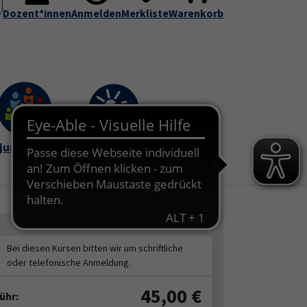
Dozent*innen
Service
Anmelden
vhs-Kursfinder (DVV-Webseite)
Merkliste
Warenkorb
Submenu for "Über uns"
Submenu for "Service"
junge vhs
vhs im Sommer
Bei diesen Kursen bitten wir um schriftliche
oder telefonische Anmeldung.
45,00
€
ühr: