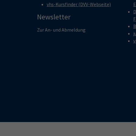
vhs-Kursfinder (DVV-Webseite)
E
D
Newsletter
F
B
Zur An- und Abmeldung
j
v