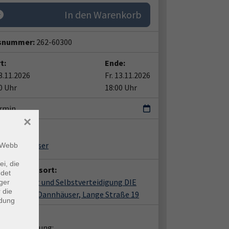
In den Warenkorb
snummer:
262-60300
t:
Ende:
13.11.2026
Fr. 13.11.2026
0 Uhr
18:00 Uhr
ermin
×
ent*in:
Sarah Dannhäuser
m Webb
ei, die
anstaltungsort:
ndet
e, Coaching und Selbstverteidigung DIE
ger
 die
llin Sarah Dannhäuser, Lange Straße 19
ndung
takt:
liche Beratung: