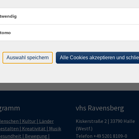
Brit
twendig
Frag
tomo
Sand
Auswahl speichern
Alle Cookies akzeptieren und schli
gramm
vhs Ravensberg
enschen | Kultur | Länder
Kiskerstraße 2 | 33790 Halle
estalten | Kreativität | Musik
(Westf.)
esundheit | Bewegung |
Telefon
+49 5201 8109-0