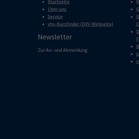
Startseite
M
Über uns
G
Service
G
vhs-Kursfinder (DVV-Webseite)
E
D
Newsletter
F
B
Zur An- und Abmeldung
j
v