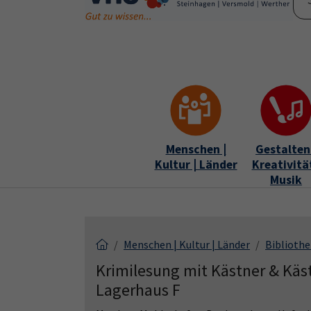
Skip to main content
Skip to page footer
Menschen |
Gestalten 
Kultur | Länder
Kreativität
Musik
Menschen | Kultur | Länder
Biblioth
Krimilesung mit Kästner & Käst
Lagerhaus F