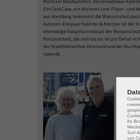
Mord am Moldauhafen: Der brandneue Hafenkr
Ein Cold Case, ein düsterer Lost Place – und 
aus Hamburg bekommt die Wasserschutzpolize
Autoren-Ehepaar Kästner & Kästner ist der Ha
ehemalige Hauptkommissar der Wasserschutz
Polizeiarbeit, die sich bis ins letzte Detail
der Stadtbibliothek Versmold und der Buchha
open.de.
Dat
Cooki
rowse
gespei
Cookie
Ihr Br
Mechan
Surf-A
von Co