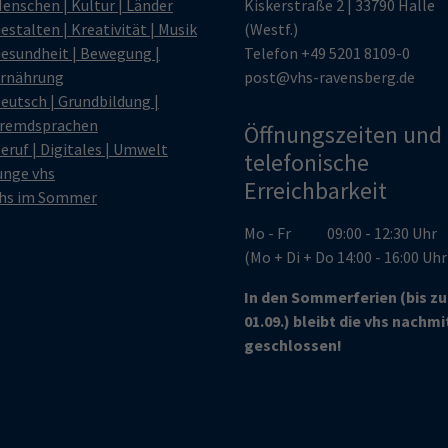
enschen | Kultur | Länder
Kiskerstraße 2 | 33790 Halle
estalten | Kreativität | Musik
(Westf.)
esundheit | Bewegung |
Telefon
+49 5201 8109-0
rnährung
post@vhs-ravensberg.de
eutsch | Grundbildung |
remdsprachen
Öffnungszeiten und
eruf | Digitales | Umwelt
telefonische
unge vhs
Erreichbarkeit
hs im Sommer
Mo - Fr 09:00 - 12:30 Uhr
(Mo + Di + Do 14:00 - 16:00 Uh
In den Sommerferien (bis z
01.09.) bleibt die vhs nachm
geschlossen!