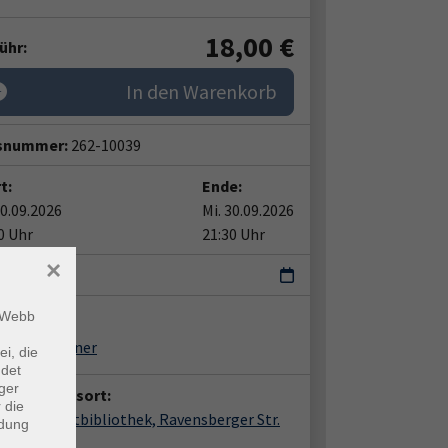
18,00
€
ühr:
In den Warenkorb
snummer:
262-10039
t:
Ende:
30.09.2026
Mi. 30.09.2026
0 Uhr
21:30 Uhr
×
ermin
ent*in:
m Webb
tner & Kästner
ei, die
ndet
ger
anstaltungsort:
 die
mold, Stadtbibliothek, Ravensberger Str.
ndung