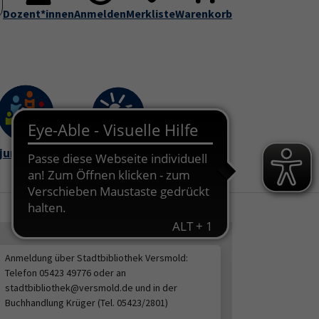
Dozent*innen
Service
Anmelden
vhs-Kursfinder (DVV-Webseite)
Merkliste
Warenkorb
Submenu for "Über uns"
Submenu for "Service"
junge vhs
vhs im Sommer
Anmeldung über Stadtbibliothek Versmold:
Telefon 05423 49776 oder an
stadtbibliothek@versmold.de und in der
Buchhandlung Krüger (Tel. 05423/2801)