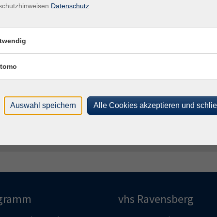
schutzhinweisen.
Datenschutz
Kon
Fach
Ste
twendig
tomo
Frag
Ines
Auswahl speichern
Alle Cookies akzeptieren und schli
gramm
vhs Ravensberg