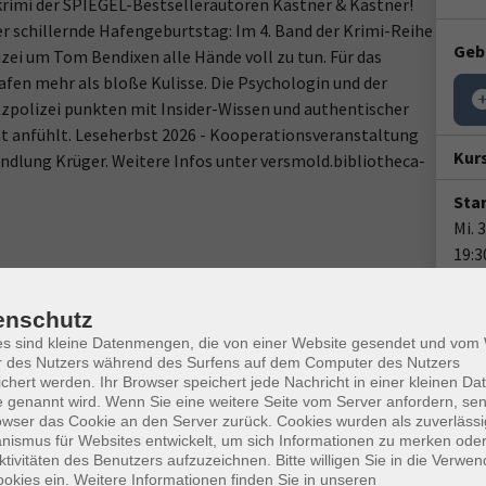
imi der SPIEGEL-Bestsellerautoren Kästner & Kästner!
der schillernde Hafengeburtstag: Im 4. Band der Krimi-Reihe
Geb
i um Tom Bendixen alle Hände voll zu tun. Für das
fen mehr als bloße Kulisse. Die Psychologin und der
polizei punkten mit Insider-Wissen und authentischer
 echt anfühlt. Leseherbst 2026 - Kooperationsveranstaltung
Kur
ndlung Krüger. Weitere Infos unter versmold.bibliotheca-
Star
Mi. 
19:3
1 T
enschutz
Doz
es sind kleine Datenmengen, die von einer Website gesendet und vo
r des Nutzers während des Surfens auf dem Computer des Nutzers
Käs
chert werden. Ihr Browser speichert jede Nachricht in einer kleinen Dat
 genannt wird. Wenn Sie eine weitere Seite vom Server anfordern, se
owser das Cookie an den Server zurück. Cookies wurden als zuverlässi
Ver
ismus für Websites entwickelt, um sich Informationen zu merken oder
Vers
ktivitäten des Benutzers aufzuzeichnen. Bitte willigen Sie in die Verwe
19
okies ein. Weitere Informationen finden Sie in unseren