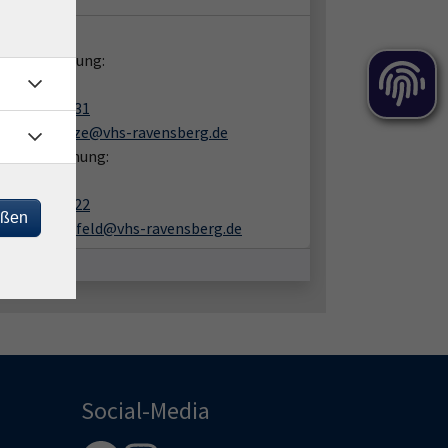
takt:
liche Beratung:
fan Kuntze
05201 8109-31
stefan.kuntze@vhs-ravensberg.de
en zur Buchung:
 Lüchtefeld
05201 8109-22
eßen
ines.luechtefeld@vhs-ravensberg.de
Social-Media