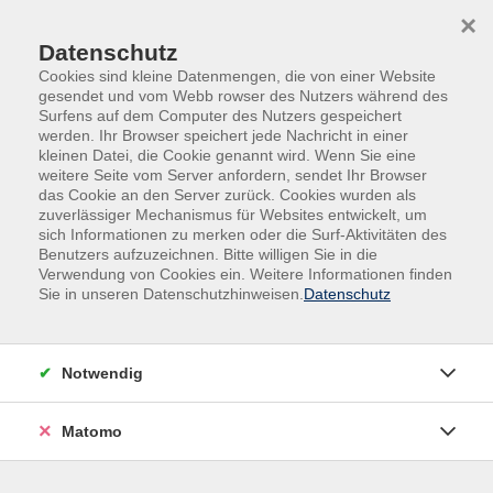
Skip to main content
Skip to page footer
×
Datenschutz
Cookies sind kleine Datenmengen, die von einer Website
gesendet und vom Webb rowser des Nutzers während des
Surfens auf dem Computer des Nutzers gespeichert
werden. Ihr Browser speichert jede Nachricht in einer
kleinen Datei, die Cookie genannt wird. Wenn Sie eine
weitere Seite vom Server anfordern, sendet Ihr Browser
das Cookie an den Server zurück. Cookies wurden als
Menschen | Kultur | Länder
zuverlässiger Mechanismus für Websites entwickelt, um
sich Informationen zu merken oder die Surf-Aktivitäten des
Länder und Menschen
Benutzers aufzuzeichnen. Bitte willigen Sie in die
Das neue Syrien
Verwendung von Cookies ein. Weitere Informationen finden
Sie in unseren Datenschutzhinweisen.
Datenschutz
Über fünfzig Jahre Diktatur. Vierzehn Jahre Krieg,
Zerstörung, Flucht und Angst. Das ist Syrien. Millionen
Menschen wurden aus ihrer Heimat vertrieben,
Notwendig
Hunderttausende verloren ihr Leben. Und jetzt – ein
Neubeginn? Ein freies Syrien? Lutz Jäkel,
Matomo
Fotojournalist und Autor, kennt Syrien seit über
dreißig Jahren, aus der Nähe, aus der Ferne. Er hat in