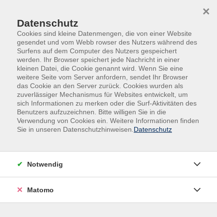
Skip to main content
Skip to page footer
×
Datenschutz
Cookies sind kleine Datenmengen, die von einer Website
gesendet und vom Webb rowser des Nutzers während des
Surfens auf dem Computer des Nutzers gespeichert
werden. Ihr Browser speichert jede Nachricht in einer
kleinen Datei, die Cookie genannt wird. Wenn Sie eine
weitere Seite vom Server anfordern, sendet Ihr Browser
das Cookie an den Server zurück. Cookies wurden als
Menschen | Kultur | Länder
zuverlässiger Mechanismus für Websites entwickelt, um
sich Informationen zu merken oder die Surf-Aktivitäten des
Länder und Menschen
Benutzers aufzuzeichnen. Bitte willigen Sie in die
Hurtigruten – Norwegen mit dem
Verwendung von Cookies ein. Weitere Informationen finden
Sie in unseren Datenschutzhinweisen.
Datenschutz
Postschiff
„Die schönste Seereise der Welt“ – mit diesem Slogan
wirbt Hurtigruten auf Prospekten und Plakaten. Seit
Notwendig
über 100 Jahren transportieren die Postschiffe
zuverlässig Menschen und Güter in den hohen Norden
Matomo
und zurück. Täglich verläßt ein norgehendes Schiff den
Ausgangshafen Bergen und parallel ein südgehendes