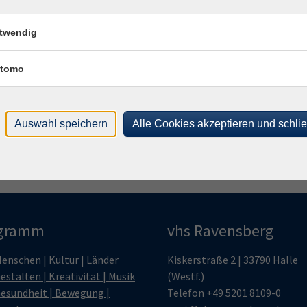
schen auf der Erde in allen Kontinenten nachgehen.
Ste
twendig
Frag
tomo
Ines
Auswahl speichern
Alle Cookies akzeptieren und schli
gramm
vhs Ravensberg
enschen | Kultur | Länder
Kiskerstraße 2 | 33790 Halle
estalten | Kreativität | Musik
(Westf.)
esundheit | Bewegung |
Telefon
+49 5201 8109-0