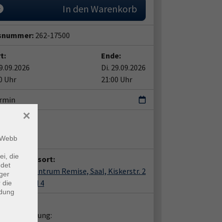
In den Warenkorb
snummer:
262-17500
t:
Ende:
29.09.2026
Di. 29.09.2026
0 Uhr
21:00 Uhr
ermin
×
ent*in:
reas Bader
m Webb
ei, die
anstaltungsort:
ndet
e, Bürgerzentrum Remise, Saal, Kiskerstr. 2
ger
 1/2, 3 und 4
 die
ndung
takt:
liche Beratung: