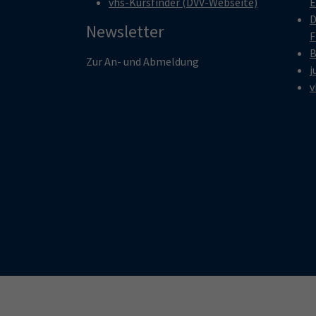
vhs-Kursfinder (DVV-Webseite)
E
D
Newsletter
F
B
Zur An- und Abmeldung
j
v