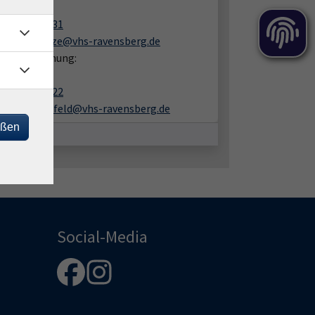
fan Kuntze
05201 8109-31
stefan.kuntze@vhs-ravensberg.de
en zur Buchung:
 Lüchtefeld
05201 8109-22
ines.luechtefeld@vhs-ravensberg.de
eßen
Social-Media