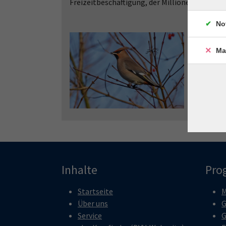
Freizeitbeschäftigung, der Millionen von Men
No
Ma
Inhalte
Pro
Startseite
M
Über uns
G
Service
G