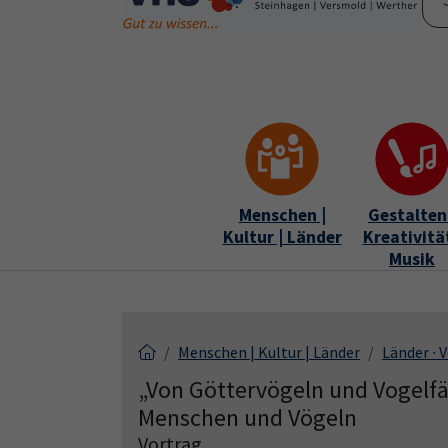
Skip to main content
Skip to page footer
Menschen |
Gestalten 
Kultur | Länder
Kreativität
Musik
Menschen | Kultur | Länder
Länder ∙ 
„Von Göttervögeln und Vogelf
Menschen und Vögeln
Vortrag