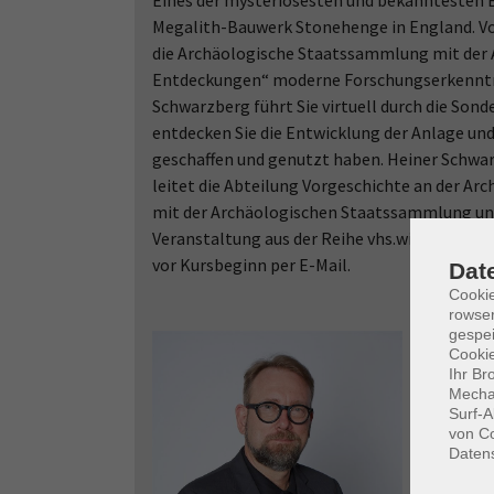
Eines der mysteriösesten und bekanntesten 
Megalith-Bauwerk Stonehenge in England. Vo
die Archäologische Staatssammlung mit der
Entdeckungen“ moderne Forschungserkenntni
Schwarzberg führt Sie virtuell durch die Son
entdecken Sie die Entwicklung der Anlage und
geschaffen und genutzt haben. Heiner Schwarz
leitet die Abteilung Vorgeschichte an der A
mit der Archäologischen Staatssammlung und
Veranstaltung aus der Reihe vhs.wissen live f
vor Kursbeginn per E-Mail.
Dat
Cooki
rowse
gespei
Cookie
Ihr Br
Mechan
Surf-A
von Co
Daten