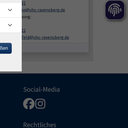
05201 8109-31
stefan.kuntze@vhs-ravensberg.de
en zur Buchung:
 Lüchtefeld
05201 8109-22
ines.luechtefeld@vhs-ravensberg.de
eßen
Social-Media
Rechtliches