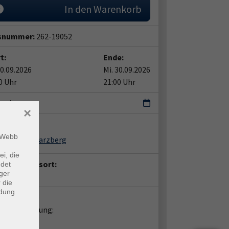
In den Warenkorb
snummer:
262-19052
t:
Ende:
30.09.2026
Mi. 30.09.2026
0 Uhr
21:00 Uhr
ermin
×
ent*in:
m Webb
Heiner Schwarzberg
ei, die
anstaltungsort:
ndet
ger
ine-Kurs
 die
ndung
takt:
liche Beratung:
fan Kuntze