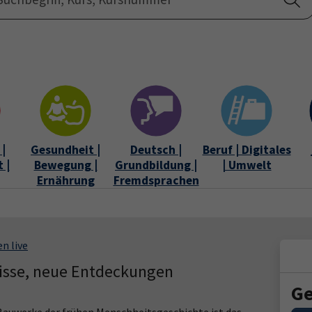
Startseite
Über uns
|
Gesundheit |
Deutsch |
Beruf | Digitales
 |
Bewegung |
Grundbildung |
| Umwelt
Ernährung
Fremdsprachen
en live
sse, neue Entdeckungen
Ge