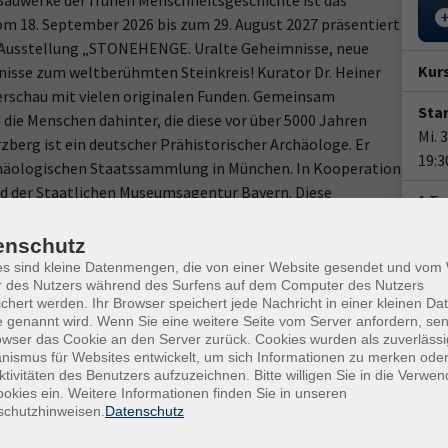
Bauwerke der frühen Menschheitsgeschichte ist das
m 18. September 2026 bis zum 29. August 2027 präsentiert
 Ausstellung „STONEHENGE. Uralte Geheimnisse, neue
Kur
sse zum weltberühmten Steinkreis! Kurator Dr. Heiner
derschau mit vielen originalen Funden. Gemeinsam
Star
 die Menschen dahinter, die diese vor über 5000 Jahren
Mi. 
berg ist ein deutscher Prähistorischer Archäologe. Er
19:3
rchäologischen Staatssammlung in München. In Kooperation
 der Staatlichen Museumsagentur Bayern. Diese
1 T
indet online statt. Die Zugangsdaten erhalten Sie zwei Tage
Doz
enschutz
es sind kleine Datenmengen, die von einer Website gesendet und vo
Dr. 
r des Nutzers während des Surfens auf dem Computer des Nutzers
chert werden. Ihr Browser speichert jede Nachricht in einer kleinen Dat
Ver
 genannt wird. Wenn Sie eine weitere Seite vom Server anfordern, se
owser das Cookie an den Server zurück. Cookies wurden als zuverlässi
Onl
ismus für Websites entwickelt, um sich Informationen zu merken oder
ktivitäten des Benutzers aufzuzeichnen. Bitte willigen Sie in die Verwe
Kon
okies ein. Weitere Informationen finden Sie in unseren
Fach
schutzhinweisen.
Datenschutz
Ste