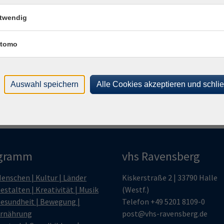
twendig
Frag
Ines
tomo
Auswahl speichern
Alle Cookies akzeptieren und schli
gramm
vhs Ravensberg
enschen | Kultur | Länder
Kiskerstraße 2 | 33790 Halle
estalten | Kreativität | Musik
(Westf.)
esundheit | Bewegung |
Telefon
+49 5201 8109-0
rnährung
post@vhs-ravensberg.de