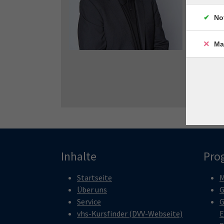
No
Ma
Inhalte
Pro
Startseite
M
Über uns
G
Service
G
vhs-Kursfinder (DVV-Webseite)
E