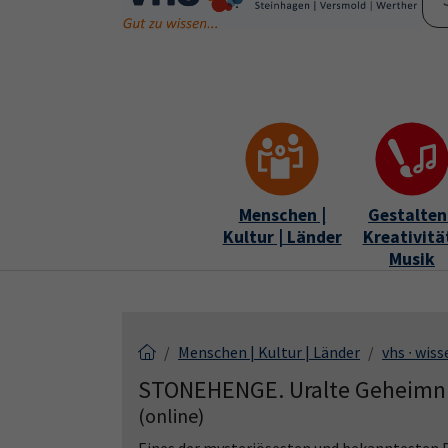
Skip to main content
Skip to page footer
Menschen |
Gestalten 
Kultur | Länder
Kreativität
Musik
Menschen | Kultur | Länder
vhs ∙ wiss
STONEHENGE. Uralte Geheimni
(online)