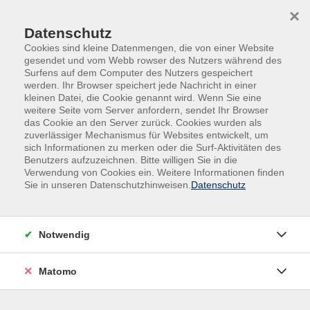
Skip to main content
Skip to page footer
×
Datenschutz
Cookies sind kleine Datenmengen, die von einer Website
gesendet und vom Webb rowser des Nutzers während des
Surfens auf dem Computer des Nutzers gespeichert
werden. Ihr Browser speichert jede Nachricht in einer
kleinen Datei, die Cookie genannt wird. Wenn Sie eine
weitere Seite vom Server anfordern, sendet Ihr Browser
das Cookie an den Server zurück. Cookies wurden als
Retro Kurse
zuverlässiger Mechanismus für Websites entwickelt, um
sich Informationen zu merken oder die Surf-Aktivitäten des
Finde deine Balance – Hatha Yoga für
Benutzers aufzuzeichnen. Bitte willigen Sie in die
Verwendung von Cookies ein. Weitere Informationen finden
Körper & Geist
Sie in unseren Datenschutzhinweisen.
Datenschutz
Die Woche war lang, der Kopf voll und dein Rücken
meldet sich auch mal wieder? Dann wird es Zeit für
Hatha Yoga!
Notwendig
Gönn dir eine Auszeit vom Alltag und entdecke die
Matomo
wohltuende Wirkung von achtsamen Bewegungen,
bewusster Atmung und tiefer Entspannung. Hier darfst