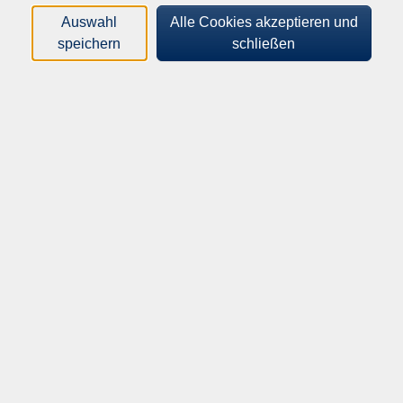
du durchatmen, loslassen – und vielleicht sogar deine
Zehen wieder begrüßen.
Auswahl
Alle Cookies akzeptieren und
speichern
schließen
Egal, ob du Anfänger bist oder schon Yoga-Erfahrung
hast: Die Übungen werden individuell angepasst und
helfen dir, beweglicher, stärker und vor allem
entspannter zu werden.
✨ Das erwartet dich:
• Sanfte Yogaübungen (Asanas) – ganz ohne Knoten im
Körper (naja, fast 😉)
• Atemtechniken (Pranayama) – für mehr Ruhe im
Kopf
• Tiefenentspannung – dein persönlicher Mini-Urlaub
• Gute Laune und neue Energie