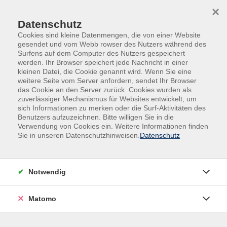
Skip to main content
Skip to page footer
×
Datenschutz
Cookies sind kleine Datenmengen, die von einer Website
gesendet und vom Webb rowser des Nutzers während des
Surfens auf dem Computer des Nutzers gespeichert
werden. Ihr Browser speichert jede Nachricht in einer
kleinen Datei, die Cookie genannt wird. Wenn Sie eine
weitere Seite vom Server anfordern, sendet Ihr Browser
das Cookie an den Server zurück. Cookies wurden als
Retro Kurse
zuverlässiger Mechanismus für Websites entwickelt, um
sich Informationen zu merken oder die Surf-Aktivitäten des
Hula-Hoop
Benutzers aufzuzeichnen. Bitte willigen Sie in die
Verwendung von Cookies ein. Weitere Informationen finden
für Teilnehmende mit geringen
Sie in unseren Datenschutzhinweisen.
Datenschutz
Vorkenntnissen
Dieser Kurs richtet sich an alle, die Hula-Hoop lernen
oder ihre Kenntnisse vertiefen wollen. In entspannter
Notwendig
Atmosphäre üben wir das klassische Hula-Hoop um die
Taille und lernen auch Hula-Hoop als Ganzkörpersport
Matomo
kennen, der die Balance, Koordination und
Beweglichkeit fördert. Dieser Kurs ist für jedes Alter