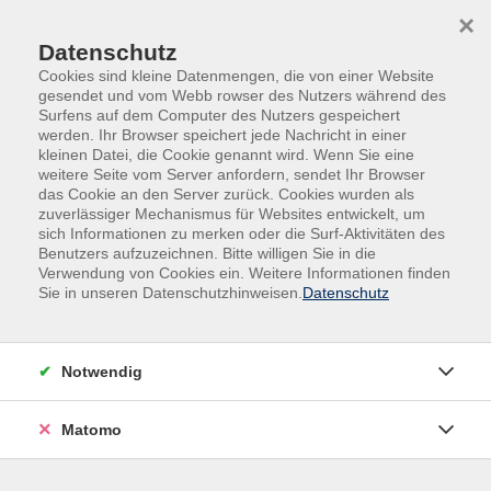
Skip to main content
Skip to page footer
×
Datenschutz
Cookies sind kleine Datenmengen, die von einer Website
gesendet und vom Webb rowser des Nutzers während des
Surfens auf dem Computer des Nutzers gespeichert
werden. Ihr Browser speichert jede Nachricht in einer
kleinen Datei, die Cookie genannt wird. Wenn Sie eine
weitere Seite vom Server anfordern, sendet Ihr Browser
Übersicht unserer Dozent*innen
das Cookie an den Server zurück. Cookies wurden als
zuverlässiger Mechanismus für Websites entwickelt, um
sich Informationen zu merken oder die Surf-Aktivitäten des
Benutzers aufzuzeichnen. Bitte willigen Sie in die
Dozent*innen A-Z
Verwendung von Cookies ein. Weitere Informationen finden
Sie in unseren Datenschutzhinweisen.
Datenschutz
Ankie Buringa
Notwendig
Filter
Matomo
nur buchbare
nur beginnende