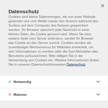
Skip to main content
Skip to page footer
×
Datenschutz
Cookies sind kleine Datenmengen, die von einer Website
gesendet und vom Webb rowser des Nutzers während des
Surfens auf dem Computer des Nutzers gespeichert
werden. Ihr Browser speichert jede Nachricht in einer
kleinen Datei, die Cookie genannt wird. Wenn Sie eine
weitere Seite vom Server anfordern, sendet Ihr Browser
Übersicht unserer Dozent*innen
das Cookie an den Server zurück. Cookies wurden als
zuverlässiger Mechanismus für Websites entwickelt, um
sich Informationen zu merken oder die Surf-Aktivitäten des
Benutzers aufzuzeichnen. Bitte willigen Sie in die
Dozent*innen A-Z
Verwendung von Cookies ein. Weitere Informationen finden
Sie in unseren Datenschutzhinweisen.
Datenschutz
Dr. Christiane Engelhardt
Notwendig
Filter
Matomo
nur buchbare
nur beginnende