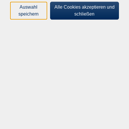
Loading...
Kurse (
3
)
Auswahl
Alle Cookies akzeptieren und
speichern
schließen
Sortierung
Ernährung, Stress und Schlaf - Wie unsere
Zellen Gesundheit und Energie beeinflussen
262-30105
8,00 €
01.10.2026
19:00
–
20:30
Uhr
Borgholzhausen, Bürgerzentrum Haus 2, R
23, Masch 4 c
​,
Borgholzhausen,
Bürgerzentrum Haus 2, R 22, Masch 4 c
Dr. Christiane Engelhardt