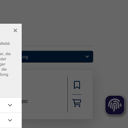
×
m Webb
ei, die
Sortierung
ndet
ger
 die
ndung
. Michael Krüger