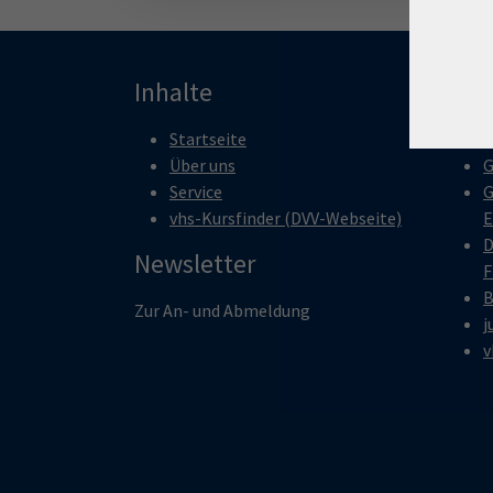
Inhalte
Pro
Startseite
M
Über uns
G
Service
G
vhs-Kursfinder (DVV-Webseite)
E
D
Newsletter
F
B
Zur An- und Abmeldung
j
v