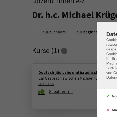
Dozent*innen A-Z
Dr. h.c. Michael Krüg
nur buchbare
nur beginnende
Dat
Cooki
rowse
Kurse (
1
)
gespei
Loading...
Cookie
Ihr Br
Mechan
Surf-A
Deutsch-jüdische und israelische Literatu
von Co
Daten
Ein Gespräch zwischen Michael Krüger und 
262-19055
Gebührenfrei
No
Ma