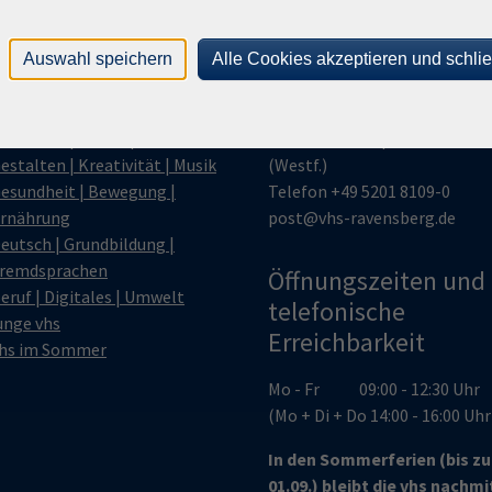
Auswahl speichern
Alle Cookies akzeptieren und schli
gramm
vhs Ravensberg
enschen | Kultur | Länder
Kiskerstraße 2 | 33790 Halle
estalten | Kreativität | Musik
(Westf.)
esundheit | Bewegung |
Telefon
+49 5201 8109-0
rnährung
post@vhs-ravensberg.de
eutsch | Grundbildung |
remdsprachen
Öffnungszeiten und
eruf | Digitales | Umwelt
telefonische
unge vhs
Erreichbarkeit
hs im Sommer
Mo - Fr 09:00 - 12:30 Uhr
(Mo + Di + Do 14:00 - 16:00 Uh
In den Sommerferien (bis z
01.09.) bleibt die vhs nachm