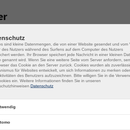
er
enschutz
es sind kleine Datenmengen, die von einer Website gesendet und vo
r des Nutzers während des Surfens auf dem Computer des Nutzers
chert werden. Ihr Browser speichert jede Nachricht in einer kleinen Dat
 genannt wird. Wenn Sie eine weitere Seite vom Server anfordern, se
owser das Cookie an den Server zurück. Cookies wurden als zuverlässi
ismus für Websites entwickelt, um sich Informationen zu merken oder
ktivitäten des Benutzers aufzuzeichnen. Bitte willigen Sie in die Verwe
r
okies ein. Weitere Informationen finden Sie in unseren
12.10.2026
schutzhinweisen.
Datenschutz
Jakob Hessing
19:30
–
21:00
Uhr
Online-Kurs
Prof. Dr. Jakob Hessing
​,
Dr. h.c
twendig
tomo