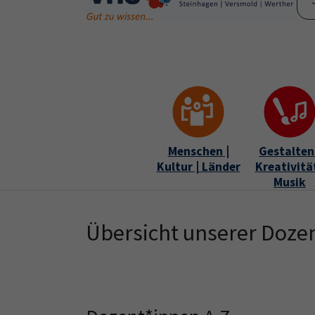
Skip to main content
Skip to page footer
Menschen |
Gestalten 
Kultur | Länder
Kreativität
Musik
Übersicht unserer Doze