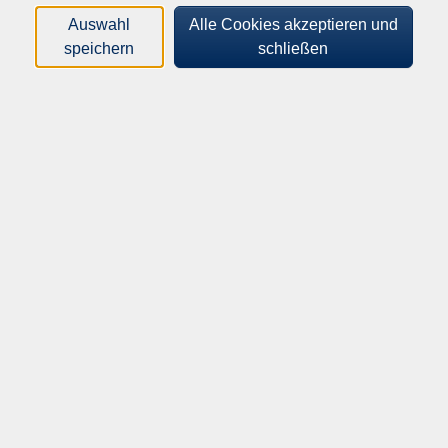
Kurse (
1
)
Loading...
Auswahl
Alle Cookies akzeptieren und
speichern
schließen
Sortierung
Stop Motion Animation
für Kinder ab 8 Jahren
262-63100
30,00 €
05.12.2026
10:00
–
14:30
Uhr
Werther, Storck-Haus, Raum 3, Alte
Bielefelder Str. 14
​,
Werther, Storck-Haus,
Raum 1 und 1a, Alte Bielefelder Str. 14
Elsa Dorlian