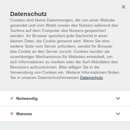
Skip to main content
Skip to page footer
×
Datenschutz
Cookies sind kleine Datenmengen, die von einer Website
gesendet und vom Webb rowser des Nutzers während des
Surfens auf dem Computer des Nutzers gespeichert
werden. Ihr Browser speichert jede Nachricht in einer
kleinen Datei, die Cookie genannt wird. Wenn Sie eine
weitere Seite vom Server anfordern, sendet Ihr Browser
Übersicht unserer Dozent*innen
das Cookie an den Server zurück. Cookies wurden als
zuverlässiger Mechanismus für Websites entwickelt, um
sich Informationen zu merken oder die Surf-Aktivitäten des
Benutzers aufzuzeichnen. Bitte willigen Sie in die
Dozent*innen A-Z
Verwendung von Cookies ein. Weitere Informationen finden
Sie in unseren Datenschutzhinweisen.
Datenschutz
Elsa Dorlian
Notwendig
Filter
Matomo
nur buchbare
nur beginnende