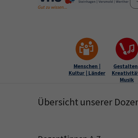
Skip to main content
Skip to page footer
Menschen |
Gestalten 
Kultur | Länder
Kreativität
Musik
Übersicht unserer Doze