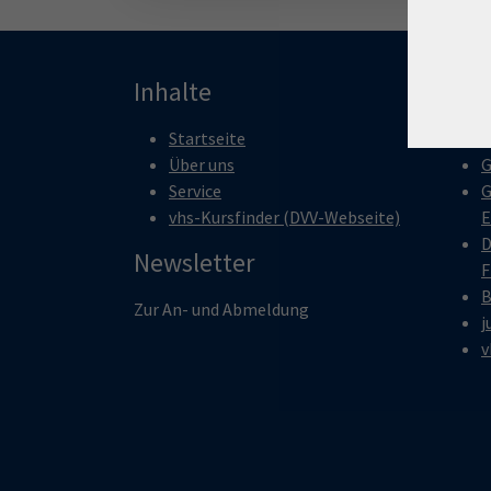
Inhalte
Pro
Startseite
M
Über uns
G
Service
G
vhs-Kursfinder (DVV-Webseite)
E
D
Newsletter
F
B
Zur An- und Abmeldung
j
v