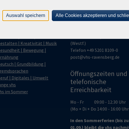
Auswahl speichern
Alle Cookies akzeptieren und schli
gramm
vhs Ravensberg
enschen | Kultur | Länder
Kiskerstraße 2 | 33790 Halle
estalten | Kreativität | Musik
(Westf.)
esundheit | Bewegung |
Telefon
+49 5201 8109-0
rnährung
post@vhs-ravensberg.de
eutsch | Grundbildung |
remdsprachen
Öffnungszeiten und
eruf | Digitales | Umwelt
telefonische
unge vhs
Erreichbarkeit
hs im Sommer
Mo - Fr 09:00 - 12:30 Uhr
(Mo + Di + Do 14:00 - 16:00 Uh
In den Sommerferien (bis z
01.09.) bleibt die vhs nachm