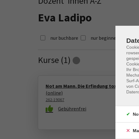
Dozent*innen A-Z
Eva Ladipo
nur buchbare
nur beginnende
Dat
Cooki
rowse
Kurse (
1
)
gespei
Loading...
Cookie
Ihr Br
Mechan
Surf-A
Not am Mann. Die Erfindung toxischer Mä
von Co
Daten
(online)
262-19067
Gebührenfrei
No
Ma