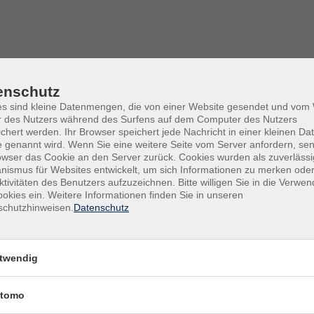
enschutz
es sind kleine Datenmengen, die von einer Website gesendet und vo
r des Nutzers während des Surfens auf dem Computer des Nutzers
chert werden. Ihr Browser speichert jede Nachricht in einer kleinen Dat
 genannt wird. Wenn Sie eine weitere Seite vom Server anfordern, se
owser das Cookie an den Server zurück. Cookies wurden als zuverlässi
ismus für Websites entwickelt, um sich Informationen zu merken oder
ktivitäten des Benutzers aufzuzeichnen. Bitte willigen Sie in die Verwe
nnlichkeit
okies ein. Weitere Informationen finden Sie in unseren
29.11.2026
schutzhinweisen.
Datenschutz
19:30
–
21:00
Uhr
Online-Kurs
Eva Ladipo
twendig
tomo