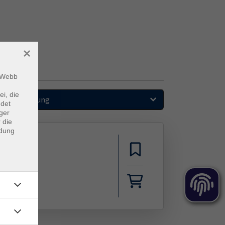
×
m Webb
ei, die
Sortierung
ndet
ger
 die
ndung