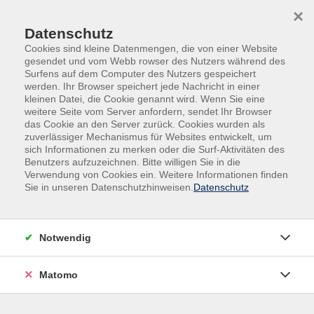
Skip to main content
Skip to page footer
×
Datenschutz
Cookies sind kleine Datenmengen, die von einer Website
gesendet und vom Webb rowser des Nutzers während des
Surfens auf dem Computer des Nutzers gespeichert
werden. Ihr Browser speichert jede Nachricht in einer
kleinen Datei, die Cookie genannt wird. Wenn Sie eine
weitere Seite vom Server anfordern, sendet Ihr Browser
Übersicht unserer Dozent*innen
das Cookie an den Server zurück. Cookies wurden als
zuverlässiger Mechanismus für Websites entwickelt, um
sich Informationen zu merken oder die Surf-Aktivitäten des
Benutzers aufzuzeichnen. Bitte willigen Sie in die
Dozent*innen A-Z
Verwendung von Cookies ein. Weitere Informationen finden
Sie in unseren Datenschutzhinweisen.
Datenschutz
Gerhard Bohnenkamp
Notwendig
Filter
Matomo
nur buchbare
nur beginnende