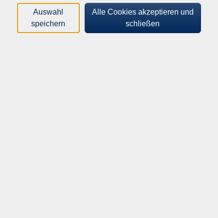
Loading...
Kurse (
2
)
Auswahl
Alle Cookies akzeptieren und
speichern
schließen
Sortierung
Yoga: Bewegung, Entspannung, Achtsamkeit
262-31040
82,20 €
14.09.2026
—
14.12.2026
18:00
–
19:30
Uhr
Steinhagen, vhs Gesundheits-Forum,
Kirchplatz 8
Gerhard Bohnenkamp