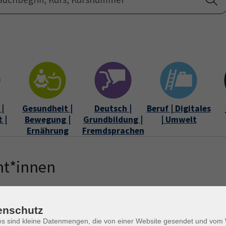
Startseite
Über uns
|
Gesundheit |
Deutsch |
Beruf | Digitales
 |
Bewegung |
Grundbildung |
| Umwelt
Ernährung
Fremdsprachen
nt*innen
enschutz
es sind kleine Datenmengen, die von einer Website gesendet und vo