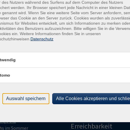
r des Nutzers während des Surfens auf dem Computer des Nutzers
chert werden. Ihr Browser speichert jede Nachricht in einer kleinen Dat
 genannt wird. Wenn Sie eine weitere Seite vom Server anfordern, se
owser das Cookie an den Server zurück. Cookies wurden als zuverlässi
ismus für Websites entwickelt, um sich Informationen zu merken oder
ktivitäten des Benutzers aufzuzeichnen. Bitte willigen Sie in die Verwe
okies ein. Weitere Informationen finden Sie in unseren
schutzhinweisen.
Datenschutz
gramm
vhs Ravensberg
twendig
enschen | Kultur | Länder
Kiskerstraße 2 | 33790 Halle
tomo
estalten | Kreativität | Musik
(Westf.)
esundheit | Bewegung |
Telefon
+49 5201 8109-0
rnährung
post@vhs-ravensberg.de
Auswahl speichern
Alle Cookies akzeptieren und schli
eutsch | Grundbildung |
remdsprachen
Öffnungszeiten und
eruf | Digitales | Umwelt
telefonische
unge vhs
Erreichbarkeit
hs im Sommer