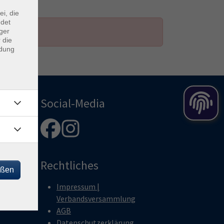
ei, die
ndet
ger
 die
ndung
Social-Media
Rechtliches
eßen
Impressum |
Verbandsversammlung
AGB
Datenschutzerklärung